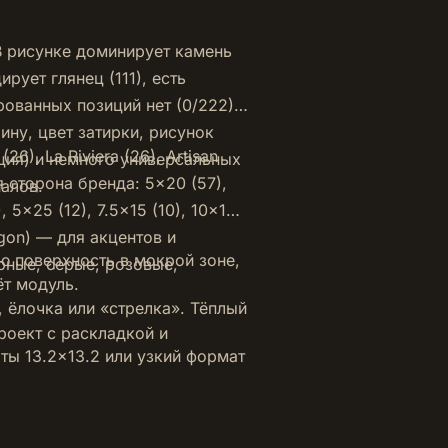
В рисунке доминирует камень
рует глянец (111), есть
рованных позиций нет (0/222)
ну, цвет затирки, рисунок
6), La Riviera (26), Artisan
ция) и немного универсальных
ая сторона бренда: 5×20 (57),
иалов.
, 5×25 (12), 7.5×15 (10), 10×10
agon) — для акцентов и
ю поверхность в мокрой зоне,
рные, серые, розовые,
ёт модуль.
 ёлочка или «стрелка». Тёплый
роект с раскладкой и
ты 13.2×13.2 или узкий формат
ые модули — как дозированный