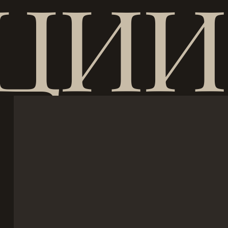
ЦИИ 
и нет решений — проверяем
елен к уровню мастера.