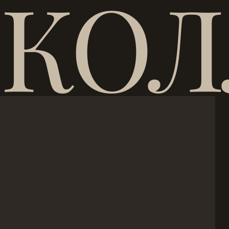
КОЛ
Общественные интерьеры. На с
конкретные позиции по износ
Про монтаж. Малый формат тру
Заранее закладывайте время н