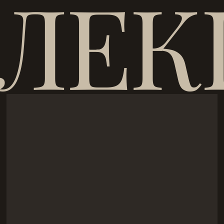
ЛЕК
тены — да; для напольной эксплуатации у бренда почт
остойкости/скольжению.
доёмок: больше резки, выше расход затирки, требоват
а аккуратную подрезку и выверенную раскладку.