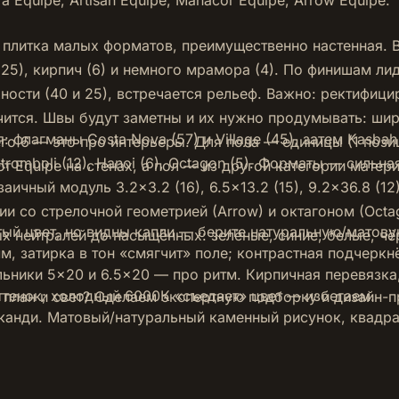
ra Equipe
,
Artisan Equipe
,
Manacor Equipe
,
Arrow Equipe
.
плитка малых форматов, преимущественно настенная. 
 (25), кирпич (6) и немного мрамора (4). По финишам лиди
ости (40 и 25), встречается рельеф. Важно: ректифици
ится. Швы будут заметны и их нужно продумывать: шири
флагманы Costa Nova (57) и Village (45), затем Kasbah (2
го 6 — это про интерьеры. Для пола — единицы (1 пози
 Stromboli (12), Hanoi (6), Octagon (5). Форматы — сильн
ют Equipe на стенах, а пол — из другой категории матер
заичный модуль 3.2×3.2 (16), 6.5×13.2 (15), 9.2×36.8 (12)
кции со стрелочной геометрией (Arrow) и октагоном (Oct
стый цвет, но видны капли — берите натуральную/матову
х нейтралей до насыщённых: зелёные, синие, белые, чё
м, затирка в тон «смягчит» поле; контрастная подчеркн
льники 5×20 и 6.5×20 — про ритм. Кирпичная перевязка,
тенок; холодный 6000К «съедает» цвет — избегаем.
план и свет? Сделаем экспертную подборку и дизайн-п
канди. Матовый/натуральный каменный рисунок, квадра
нец глубоких зелёных/синих, стрелочные и октагональн