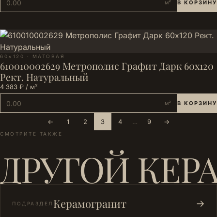
м²
В КОРЗИНУ
60×120 · МАТОВАЯ
610010002629 Метрополис Графит Дарк 60х120
Рект. Натуральный
4 383 ₽ / м²
м²
В КОРЗИНУ
←
1
2
3
4
…
9
→
СМОТРИТЕ ТАКЖЕ
ДРУГОЙ КЕР
Керамогранит
→
ПОДРАЗДЕЛ