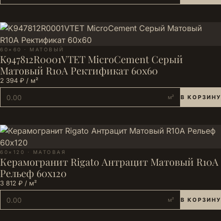
60×60 · МАТОВЫЙ
K947812R0001VTET MicroCement Серый
Матовый R10A Ректификат 60x60
2 394 ₽ / м²
м²
В КОРЗИНУ
60×120 · МАТОВАЯ
Керамогранит Rigato Антрацит Матовый R10A
Рельеф 60x120
3 812 ₽ / м²
м²
В КОРЗИНУ