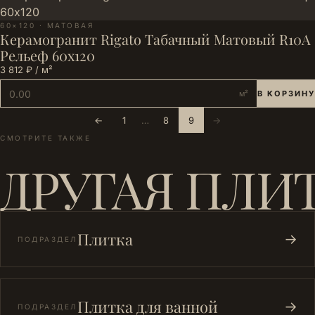
60×120 · МАТОВАЯ
Керамогранит Rigato Табачный Матовый R10A
Рельеф 60x120
3 812 ₽ / м²
м²
В КОРЗИНУ
←
1
…
8
9
→
СМОТРИТЕ ТАКЖЕ
ДРУГАЯ ПЛИ
Плитка
→
ПОДРАЗДЕЛ
Плитка для ванной
→
ПОДРАЗДЕЛ