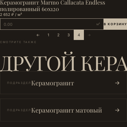
Керамогранит Marmo Callacata Endless
полированный 60х120
2 652 ₽ / м²
м²
В КОРЗИНУ
←
1
2
3
4
→
СМОТРИТЕ ТАКЖЕ
ДРУГОЙ КЕР
Керамогранит
→
ПОДРАЗДЕЛ
Керамогранит матовый
→
ПОДРАЗДЕЛ