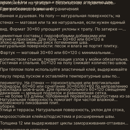
швом 3–4 мм — на улице и тёплых полах это важно для
прихожей и на улице — безопаснее и практичнее.
Где работает: зоны и ограничения
компенсации деформаций.
Ванная и душевая. На полу — натуральная поверхность; на
стенах — матовая или та же натуральная, если нужен единый
вид. Формат 30×60 упрощает уклоны к трапу. По затирке —
цементные составы с гидрофобными добавками или
Кухня и прихожая. Для пола — 60×60 или 60×120 в
эпоксидные: меньше риск потемнения шва.
натуральной поверхности: песок и влага не портят плитку.
Фартук — матовый 30×60 или 60×120 с минимальным
количеством стыков; герметизация узлов у мойки обязательна.
Гостиная и спальня. 60×120 на полу снижает количество швов.
При тёплом поле используйте эластичный клей, выдерживайте
паузу перед пуском и оставляйте температурные швы по
периметру. На стенах — горизонтальная или вертикальная
Коридоры. 60×60 или сочетание 30×60/60×60 по направлению
раскладка шов‑в‑шов. Для прямоугольного 60×120 смещение
движения — меньше подрезок и равномерная сетка.
— не более 1/3 длины; половинная перевязка недопустима из‑за
Натуральная поверхность помогает при частой влажной
возможного линзования плит.
уборке.
Улица и террасы. Натуральная поверхность, уклон для стока,
морозостойкая клейка/подсистема и расширенные швы.
Толщина 12 мм выдерживает циклы замораживания‑оттаивания
и повышенные нагрузки.