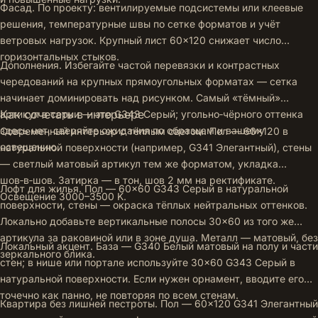
Фасад. По проекту: вентилируемые подсистемы или клеевые
решения, температурные швы по сетке форматов и учёт
ветровых нагрузок. Крупный лист 60×120 снижает число
горизонтальных стыков.
Дополнения. Избегайте частой перевязки и контрастных
чередований на крупных прямоугольных форматах — сетка
начинает доминировать над рисунком. Самый «тёмный»
Как сочетать в интерьере
артикул в серии — это G343 Серый; угольно‑чёрного оттенка
здесь нет, сверяйте ожидания по образцам и вашему
Современный интерьер с тёплым светом. Пол — 60×120 в
освещению.
натуральной поверхности (например, G341 Элегантный), стены
— светлый матовый артикул тем же форматом, укладка
шов‑в‑шов. Затирка — в тон, шов 2 мм на ректификате.
Лофт для жилья. Пол — 60×60 G343 Серый в натуральной
Освещение 3000–3500 K.
поверхности, стены — окраска тёплых нейтральных оттенков.
Локально добавьте вертикальные полосы 30×60 из того же
артикула за раковиной или в зоне душа. Металл — матовый, без
Локальный акцент. База — G340 Белый матовый на полу и части
зеркального блика.
стен; в нише или портале используйте 30×60 G343 Серый в
натуральной поверхности. Если нужен орнамент, вводите его
точечно как панно, не повторяя по всем стенам.
Квартира без лишней пестроты. Пол — 60×120 G341 Элегантный