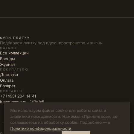
КУПИ ПЛИТКУ
Подбираем плитку под идею, пространство и жизнь.
КАТАЛОГ
Все коллекции
Бренды
Журнал
ПОКУПАТЕЛЮ
Доставка
Оплата
Возврат
КОНТАКТЫ
+7 (495) 204-14-41
Каширское ш., 142к1с5
✕
Мы используем файлы cookie для работы сайта и
ЦЕНА
аналитики посещаемости. Нажимая «Принять все», вы
за квадратный метр
соглашаетесь на обработку cookie. Подробнее — в
ДОБАВИТЬ В КОРЗИНУ
Политике конфиденциальности
.
м²
В КОРЗИНУ
© 2026 КУПИ ПЛИТКУ · ИП ВЛАДИМИРОВА М.Н. · ИНН