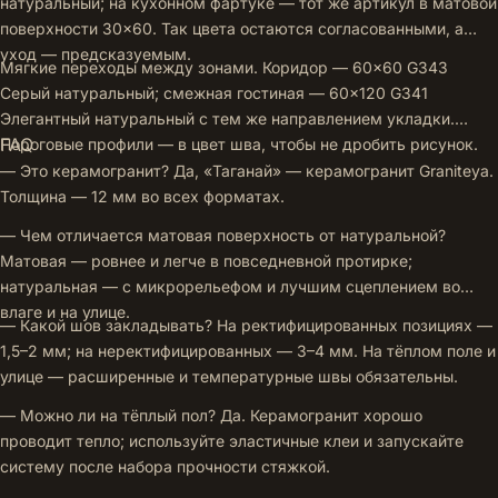
натуральный; на кухонном фартуке — тот же артикул в матовой
поверхности 30×60. Так цвета остаются согласованными, а
уход — предсказуемым.
Мягкие переходы между зонами. Коридор — 60×60 G343
Серый натуральный; смежная гостиная — 60×120 G341
Элегантный натуральный с тем же направлением укладки.
FAQ
Пороговые профили — в цвет шва, чтобы не дробить рисунок.
— Это керамогранит? Да, «Таганай» — керамогранит Graniteya.
Толщина — 12 мм во всех форматах.
— Чем отличается матовая поверхность от натуральной?
Матовая — ровнее и легче в повседневной протирке;
натуральная — с микрорельефом и лучшим сцеплением во
влаге и на улице.
— Какой шов закладывать? На ректифицированных позициях —
1,5–2 мм; на неректифицированных — 3–4 мм. На тёплом поле и
улице — расширенные и температурные швы обязательны.
— Можно ли на тёплый пол? Да. Керамогранит хорошо
проводит тепло; используйте эластичные клеи и запускайте
систему после набора прочности стяжкой.