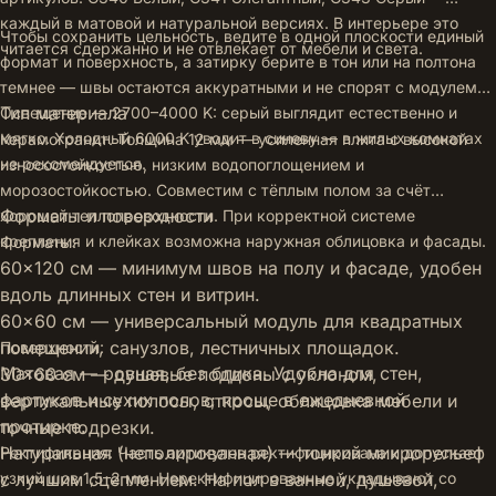
каждый в матовой и натуральной версиях. В интерьере это
Чтобы сохранить цельность, ведите в одной плоскости единый
читается сдержанно и не отвлекает от мебели и света.
формат и поверхность, а затирку берите в тон или на полтона
темнее — швы остаются аккуратными и не спорят с модулем.
Тип материала
Освещение — 2700–4000 K: серый выглядит естественно и
мягко. Холодный 6000 K уводит в синеву — в жилых комнатах
Керамогранит. Толщина 12 мм — усиленная плита с высокой
не рекомендуется.
износостойкостью, низким водопоглощением и
морозостойкостью. Совместим с тёплым полом за счёт
Форматы и поверхности
хорошей теплопроводности. При корректной системе
крепления и клейках возможна наружная облицовка и фасады.
Форматы:
60×120 см — минимум швов на полу и фасаде, удобен
вдоль длинных стен и витрин.
60×60 см — универсальный модуль для квадратных
помещений, санузлов, лестничных площадок.
Поверхности:
Матовая — ровная, без блика. Удобна для стен,
30×60 см — душевые поддоны с уклоном,
фартуков и сухих полов; проще в ежедневной
вертикальные полосы, откосы, облицовка мебели и
протирке.
точные подрезки.
Натуральная (неполированная) — тонкий микрорельеф
Ректификация: Часть артикулов ректифицирована и допускает
с лучшим сцеплением. На пол в ванной, душевой,
узкий шов 1,5–2 мм. Неректифицированные укладывают со