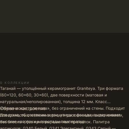
позиций →
О КОЛЛЕКЦИИ
Таганай — утолщённый керамогранит Graniteya. Три формата
(60×120, 60×60, 30×60), две поверхности (матовая и
натуральная/неполированная), толщина 12 мм. Класс
Образ и настроение
«техническая, для пола», без ограничений на стены. Подходит
для дома, общественных зон, улицы и фасада; выдерживает
Поверхность с мелким зерном и рассеянными включениями,
высокие нагрузки и перепады температур.
без блеска и без ярко выраженных прожилок. Палитра
артикулов: G340 Белый, G341 Элегантный, G343 Серый —