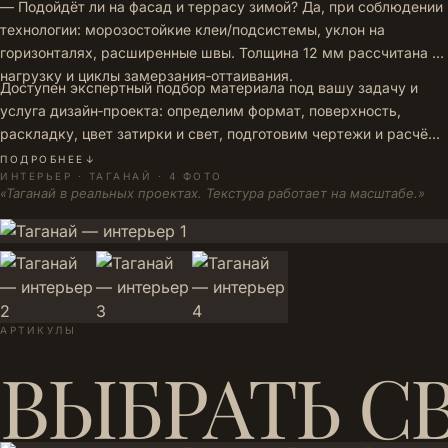
— Подойдёт ли на фасад и террасу зимой? Да, при соблюдении
технологии: морозостойкие клеи/подсистемы, уклон на
горизонталях, расширенные швы. Толщина 12 мм рассчитана на
нагрузку и циклы замерзания‑оттаивания.
Доступен экспертный подбор материала под вашу задачу и
услуга дизайн‑проекта: определим формат, поверхность,
раскладку, цвет затирки и свет, подготовим чертежи и расчёт
количества. Показ образцов и разбор нюансов — до заказа, с
ПОДРОБНЕЕ
↓
ИНТЕРЬЕР · ТАГАНАЙ · 4 ФОТО
привязкой к реальным условиям вашего объекта.
«Таганай в реальных проектах. Текстура работает на масштабе.»
АРТИКУЛЫ
ВЫБРАТЬ С