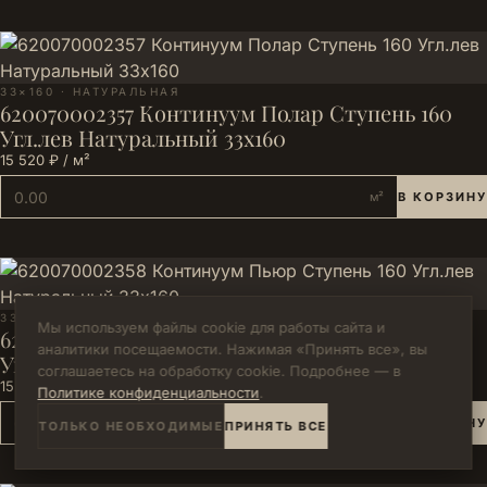
33×160 · НАТУРАЛЬНАЯ
620070002357 Континуум Полар Ступень 160
Угл.лев Натуральный 33х160
15 520 ₽ / м²
м²
В КОРЗИНУ
33×160 · НАТУРАЛЬНАЯ
Мы используем файлы cookie для работы сайта и
620070002358 Континуум Пьюр Ступень 160
аналитики посещаемости. Нажимая «Принять все», вы
Угл.лев Натуральный 33х160
соглашаетесь на обработку cookie. Подробнее — в
15 520 ₽ / м²
Политике конфиденциальности
.
м²
В КОРЗИНУ
ТОЛЬКО НЕОБХОДИМЫЕ
ПРИНЯТЬ ВСЕ