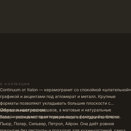
позиций →
О КОЛЛЕКЦИИ
Continuum от Italon — керамогранит со спокойной «шпательной»
графикой и акцентами под агломерат и металл. Крупные
форматы позволяют укладывать большие плоскости с
Образ и настроение
минимальным числом швов, а матовые и натуральные
поверхности дают приятную на ощупь фактуру без блеска.
База — ровная матовая поверхность со следами шпателя:
Пьюр, Полар, Сильвер, Петрол, Айрон. Она даёт ровное
покрытие без пестроты и подходит для кухни‑гостиной, санузла