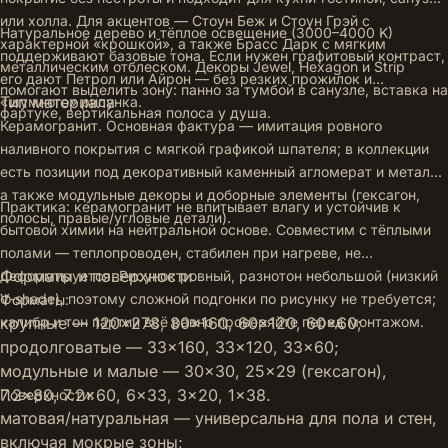
или холла. Для акцентов — Стоун Беж и Стоун Грэй с
Натуральное дерево и тёплое освещение (3000–4000 K)
характерной «крошкой», а также Брасс Дарк с мягким
поддерживают базовые тона. Если нужен графитовый контраст,
металлическим отблеском. Декоры Jewel, Hexagon и Strip
его дают Петрол или Айрон — без резких прожилок и
помогают выделить зону: панно за тумбой в санузле, вставка на
Тип материала
«шумного» рисунка.
фартуке, вертикальная полоса у душа.
Керамогранит. Основная фактура — имитация ровного
наливного покрытия с мягкой графикой шпателя; в коллекции
есть позиции под декоративный каменный агломерат и металл,
а также модульные декоры и доборные элементы (гексагон,
Практика: керамогранит не впитывает влагу и устойчив к
полосы, правые/угловые детали).
бытовой химии на нейтральной основе. Совместим с тёплыми
полами — теплопроводен, стабилен при нагреве, не
Форматы и поверхности
деформируется. Рисунок ровный, разнотон небольшой (низкий
V‑shade), поэтому сложной подгонки по рисунку не требуется;
Форматы:
калибр и тон партии всё равно проверяйте перед монтажом.
крупные — 120×278, 80×160, 60×120, 60×60;
продолговатые — 33×160, 33×120, 33×60;
модульные и малые — 30×30, 25×29 (гексагон),
7.2×80, 7.2×60, 6×33, 3×20, 1×38.
Поверхности:
матовая/натуральная — универсальна для пола и стен,
включая мокрые зоны;