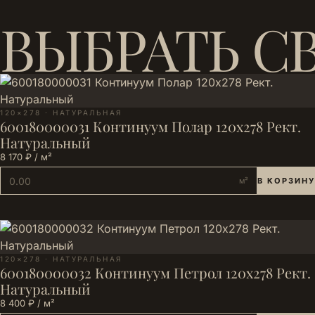
рекомендуем: на мокром полу оно ощутимо скользит.
ВЫБРАТЬ С
Для таких зон — матовая/натуральная поверхность.
Нужна ли сложная раскладка по рисунку? Нет. Рисунок
Continuum ровный, разнотон небольшой; достаточно
проверить калибр и тон партии и разложить плитку
«всухую» перед стартом.
120×278 · НАТУРАЛЬНАЯ
600180000031 Континуум Полар 120х278 Рект.
Натуральный
8 170 ₽ / м²
м²
В КОРЗИНУ
120×278 · НАТУРАЛЬНАЯ
600180000032 Континуум Петрол 120х278 Рект.
Натуральный
8 400 ₽ / м²