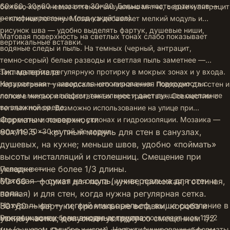
60×60, 30×60 и мозаика 30×30. Большая часть артикулов —
бежево‑коричневые оттенки визуально мягче, серые и антрацит
ректифицированные (под узкий шов).
— плотнее по тону. Мозаика добавляет мелкий модуль и
рисунок шва — удобно выделять фартук, душевые ниши,
Матовая поверхность на светлых тонах слабо показывает
вертикальные вставки.
водяные следы и пыль. На темных (черный, антрацит,
темно‑серый) белые разводы и светлая пыль заметнее —
Тип материала
закладывайте регулярную протирку в мокрых зонах и у входа.
Натуральная — заводская неполированная поверхность с
Керамогранит универсального назначения. Подходит для стен и
легким микрорельефом; тактильнее и дает лучшее сцепление
полов в жилых и общественных пространствах. Совместим с
во влажной среде.
теплым полом. Возможно использование на улице при
Форматы и поверхности
корректном основании, уклонах и гидроизоляции. Мозаика —
модуль 30×30 из той же серии.
60×119.5 — крупный модуль для стен в санузлах,
душевых, на кухне; меньше швов, удобно «поймать»
высоты инсталляций и столешниц. Смещение при
укладке — не более 1/3 длины.
Поверхности:
Матовая — сухая на ощупь, универсальна для стен и
60×60 — формат для пола (кухня, прихожая, гостиная,
пола.
ванная) и для стен, когда нужна регулярная сетка.
Натуральная — легкий микрорельеф, выше сцепление в
30×60 — фартуки, фронтальные вставки, короба и
мокрых зонах и на входных группах.
узкие участки; допускает укладку со смещением 1/2
Ректификация у большинства артикулов позволяет шов 1.5–2
мм (с учетом калибра и норм). Неректифицированные форматы