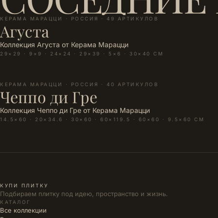
КЕРАМА МАРАЦЦИ · РОССИЯ · 49 АРТИКУЛОВ
Агуста
Коллекция Агуста от Керама Марацци
29×29 · 9×9 · 24×24 · 29×39 · 5×6 · 30×40 СМ
КЕРАМА МАРАЦЦИ · РОССИЯ · 40 АРТИКУЛОВ
Чеппо ди Гре
Коллекция Чеппо ди Гре от Керама Марацци
14.5×60 · 20×34.6 · 30×60 · 60×119.5 · 60×60 · 9.5×60 СМ
✕
ЦЕНА
за квадратный метр
ДОБАВИТЬ В КОРЗИНУ
м²
В КОРЗИНУ
ПОЛНАЯ ИНФОРМАЦИЯ →
КУПИ ПЛИТКУ
Подбираем плитку под идею, пространство и жизнь.
КАТАЛОГ
Все коллекции