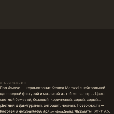
позиций →
О КОЛЛЕКЦИИ
Про Фьюче — керамогранит Kerama Marazzi с нейтральной
однородной фактурой и мозаикой из той же палитры. Цвета:
светлый бежевый, бежевый, коричневый, серый, серый
Дизайн и фактура
светлый, серый темный, антрацит, черный. Поверхности —
матовая и натуральная. Толщина — 9 мм. Форматы: 60×119.5,
Рисунок спокойный, без ярких прожилок. Теплые