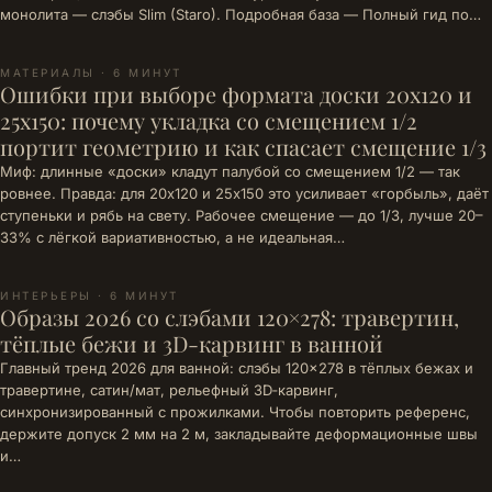
монолита — слэбы Slim (Staro). Подробная база — Полный гид по…
МАТЕРИАЛЫ · 6 МИНУТ
Ошибки при выборе формата доски 20x120 и
25x150: почему укладка со смещением 1/2
портит геометрию и как спасает смещение 1/3
Миф: длинные «доски» кладут палубой со смещением 1/2 — так
ровнее. Правда: для 20x120 и 25x150 это усиливает «горбыль», даёт
ступеньки и рябь на свету. Рабочее смещение — до 1/3, лучше 20–
33% с лёгкой вариативностью, а не идеальная…
ИНТЕРЬЕРЫ · 6 МИНУТ
Образы 2026 со слэбами 120×278: травертин,
тёплые бежи и 3D-карвинг в ванной
Главный тренд 2026 для ванной: слэбы 120×278 в тёплых бежах и
травертине, сатин/мат, рельефный 3D‑карвинг,
синхронизированный с прожилками. Чтобы повторить референс,
держите допуск 2 мм на 2 м, закладывайте деформационные швы
и…