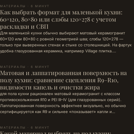
МАТЕРИАЛЫ · 6 МИНУТ
Как выбрать формат для маленькой кухни:
60×120, 80×80 или слэбы 120×278 с учетом
раскладки и СВП
Для маленькой кухни обычно выбирают матовый керамогранит
60×120 или 80×80 с ровной геометрией шва; слэбы 120×278 —
только при выверенных стенах и стыке со столешницей. На фартук
удобна глазурованная керамика, например Village плитка.…
МАТЕРИАЛЫ · 6 МИНУТ
Матовая и лаппатированная поверхность на
полу кухни: сравнение сцепления R9–R10,
видимости капель и очистки жира
для пола кухни рационален матовый керамогранит с классом
противоскольжения R10 и PEI III–IV (для глазурованных серий).
Лаппатированная поверхность эффектнее визуально, но обычно
сертифицируется как R9 и сильнее «показывает» капли и…
МАТЕРИАЛЫ · 6 МИНУТ
Какой материал выбрать на пол кухни: