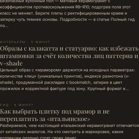
Безопасный кухонный пол — матовый керамогранит с
коэффициентом противоскольжения R9–R10; подогрев пола этот
класс не меняет. Берите плиты с ректифицированным краем и
затирку чуть темнее основы. Подробности — в статье Полный гид
по…
ИНТЕРЬЕРЫ · 5 МИНУТ
Образы с калакатта и статуарио: как избежать
штамповки за счёт количества лиц паттерна и
v-shade
Цельный образ с «мрамором» держится на исходных параметрах:
количестве «лиц» (уникальных принтов), индексе разнотона (v-
shade), продуманной раскладке с bookmatch, затирке в цвет
прожилок и корректной фактуре под зону. Крупный формат и…
ГИД · 8 МИНУТ
Как выбрать плитку под мрамор и не
переплатить за «итальянское»
Разбираемся, чем настоящий итальянский керамогранит отличается
от китайских аналогов. На что смотреть в маркировке, какие
коллекции реально стоят своих денег.