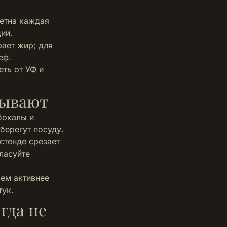
метна каждая
ии.
ает жир; для
еф.
еть от УФ и
бывают
бокалы и
берегут посуду.
 стенде срезает
ласуйте
чем активнее
тук.
гда не