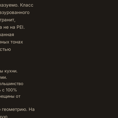
казуемо. Класс
лазурованного
гранит,
 не на PEI.
ванная
мных тонах
остью
ы кухни.
ами.
большинство
ь с 100%
рещины от
ю геометрию. На
ную