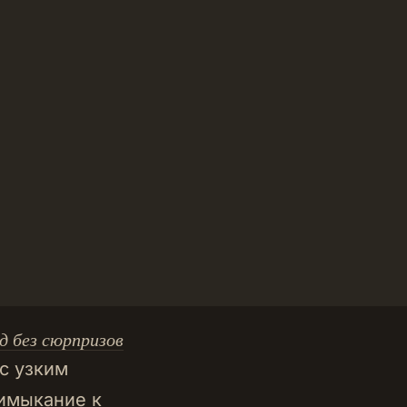
д без сюрпризов
с узким
римыкание к