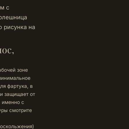
м с
толешница
о рисунка на
ос,
абочей зоне
 минимальное
ля фартука, в
 и защищает от
ь именно с
уры смотрите
воскольжения)