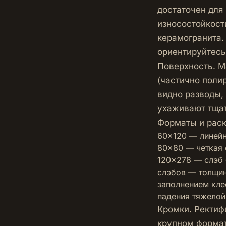
достаточен для
износостойкости
керамогранита.
ориентируйтесь 
Поверхность. М
(частично поли
видно разводы,
ухаживают тща
Форматы и раск
60×120 — линейн
80×80 — четкая 
120×278 — слэб 
слэбов — толщин
заполнением кле
падения тяжелой
Кромки. Ректиф
крупном формат