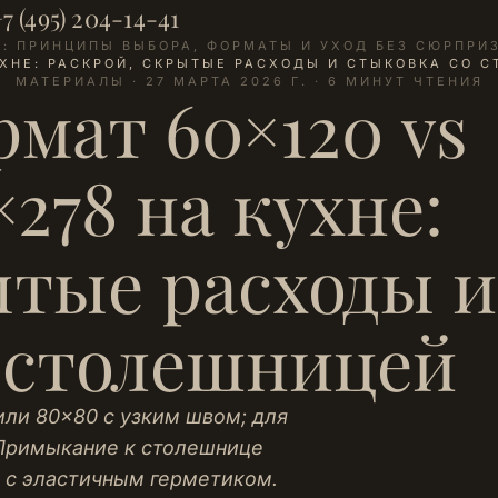
7 (495) 204-14-41
И: ПРИНЦИПЫ ВЫБОРА, ФОРМАТЫ И УХОД БЕЗ СЮРПРИ
КУХНЕ: РАСКРОЙ, СКРЫТЫЕ РАСХОДЫ И СТЫКОВКА СО 
МАТЕРИАЛЫ · 27 МАРТА 2026 Г. · 6 МИНУТ ЧТЕНИЯ
мат 60×120 vs
×278 на кухне:
ытые расходы и
 столешницей
или 80×80 с узким швом; для
 Примыкание к столешнице
 с эластичным герметиком.