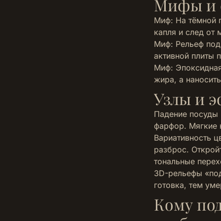
Мифы и
Миф: На тёмной 
капля и след от 
Миф: Рельеф под
активной плиты 
Миф: Эпоксидная 
жира, а наносит
Узлы и э
Падение посуды 
фарфор. Мягкие 
Вариативность цв
разброс. Открой
тональные перех
3D-рельефы «под
готовка, тем ум
Кому под