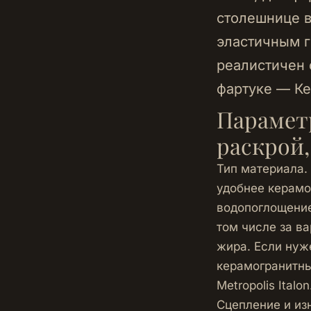
столешнице в
эластичным г
реалистичен 
фартуке —
Ке
Параметр
раскрой,
Тип материала.
удобнее керамо
водопоглощение
том числе за в
жира. Если нуж
керамогранитны
Metropolis Italon
Сцепление и из