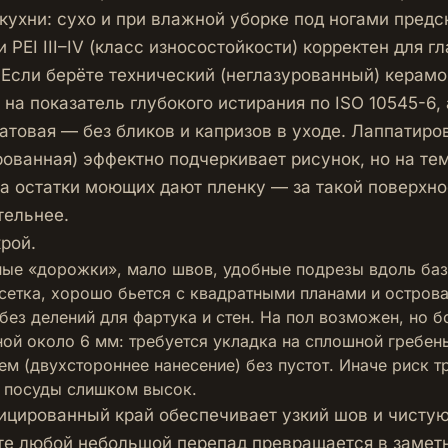
 кухни: сухо и при влажной уборке под ногами предс
 PEI III–IV (класс износостойкости) корректен для г
 Если берёте технический (неглазурованный) керамо
на показатель глубокого истирания по ISO 10545-6, а
атовая — без бликов и капризов в уходе. Лаппатиро
рованная) эффектно подчеркивает рисунок, но на те
 а остатки моющих дают пленку — за такой поверхн
тельнее.
рой.
ые «дорожки», мало швов, удобные подрезы вдоль баз
сетка, хорошо бьется с квадратными планами и остров
без делений для фартука и стен. На пол возможен, но 
ой около 6 мм: требуется укладка на сплошной гребен
ем (двухстороннее нанесение) без пустот. Иначе риск т
 посуды слишком высок.
ицированный край обеспечивает узкий шов и чисту
е любой небольшой перепад превращается в замет