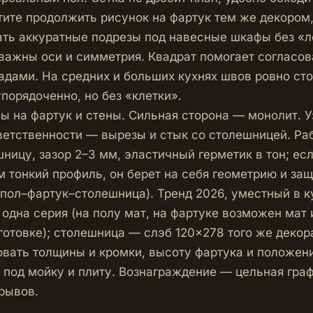
отите продолжить рисунок на фартук тем же декором
ать аккуратные подрезы под навесные шкафы без «л
важны оси и симметрия. Квадрат помогает согласов
адами. На средних и больших кухнях швов ровно сто
порядоченно, но без «клетки».
ы на фартук и стены. Сильная сторона — монолит. 
етственности — вырезы и стык со столешницей. Ра
шницу, зазор 2–3 мм, эластичный герметик в тон; ес
м тонкий профиль, он берет на себя геометрию и за
(пол–фартук–столешница). Тренд 2026, уместный в к
 одна серия (на полу мат, на фартуке возможен мат 
готовке); столешница — слэб 120×278 того же декор
овать толщины и кромки, высоту фартука и положени
 под мойку и плиту. Вознаграждение — цельная граф
рывов.