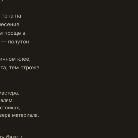
 тона на
несение
м проще в
» — полутон
ичном клее,
та, тем строже
мастера.
налям.
стойках,
зерв материала.
ь базу и