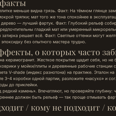
 факты
плитке меньше видна грязь. Факт: На тёмном глянце за
мокрой тряпки; мат того же тона спокойнее в эксплуатац
 дерево — лучший фартук. Факт: Глубокий рельеф собир
предпочтительны гладкий мат или умеренный микрорель
затирка решает всё. Факт: Светлые оттенки могут желт
ь эпоксидку без опытного мастера трудно.
ффекты, о которых часто за
на керамогранит. Жесткое покрытие щадит себя, но не 
коврики у мойки/плиты и деревянные рабочие станции с
ета V-shade (индекс разнотона) на практике. Эталон на
те 3–4 коробки одной партии, разложите «насухо» и сог
оды до приклейки.
 редкий камень». Впечатляют, но проверяйте глубину: 
ереннее должен быть рельеф — так проще отмывать фар
ходит / кому не подходит / ко