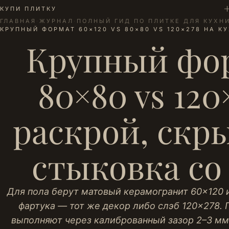
+
КУПИ ПЛИТКУ
ГЛАВНАЯ
·
ЖУРНАЛ
·
ПОЛНЫЙ ГИД ПО ПЛИТКЕ ДЛЯ КУХН
КРУПНЫЙ ФОРМАТ 60×120 VS 80×80 VS 120×278 НА 
Крупный фор
80×80 vs 120
раскрой, скр
стыковка со
Для пола берут матовый керамогранит 60×120 
фартука — тот же декор либо слэб 120×278.
выполняют через калиброванный зазор 2–3 мм