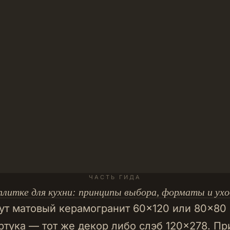
ЧАСТЬ ГИДА
плитке для кухни: принципы выбора, форматы и ухо
ут матовый керамогранит 60×120 или 80×80 
ртука — тот же декор либо слэб 120×278. П