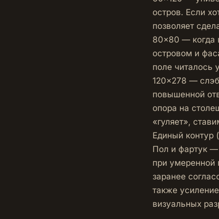
остров. Если х
позволяет сдел
80×80 — когда 
островом и фас
поле читалось у
120×278 — слэб
повышенной отв
опора на столе
«гуляет», стави
Единый контур 
Пол и фартук —
при умеренной 
заранее соглас
также усиление
визуальных раз