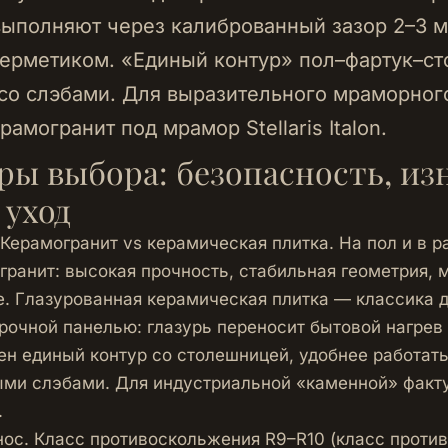
ыполняют через калиброванный зазор 2–3 м
ерметиком. «Единый контур» пол–фартук–с
со слэбами. Для выразительного мраморног
рамогранит под мрамор Stellaris Italon
.
ы выбора: безопасность, изн
 уход
 Керамогранит vs керамическая плитка. На пол и в р
гранит: высокая прочность, стабильная геометрия,
. Глазурованная керамическая плитка — классика д
арочной панелью: глазурь переносит бытовой нагрев
ен единый контур со столешницей, удобнее работат
ми слэбами. Для индустриальной «каменной» факт
.
нос. Класс противоскольжения R9–R10 (класс проти