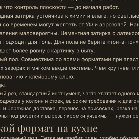
к что контроль плоскости — до начала работ.
дная затирка устойчива к химии и влаге, но светлые
ы со временем могут желтеть от УФ и аэрозолей. На
вления маловероятны. Цементная затирка с латексо
 подходит для пола. Для пола не берите «тон-в-тон
дает более ровную картинку в быту.
лый пол. Совместима со всеми форматами при эласт
 зазорах и мягком вводе системы. Чем крупнее пли
снованию и клейовому слою.
ды.
ый рез, стандартный инструмент, часто хватает одного 
одрезов у колонн и стоек, высокие требования к диаго
 и бережная доставка, перенос на присосках, резка на 
ны под розетки и вырезы; кромки уязвимы — нужен ре
кой формат на кухне
рсальный пол. Сетка не дробит план, удобно обходит