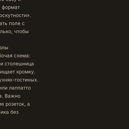
, формат
оскутности».
ать поле с
лько, чтобы
Узлы
бочая схема:
ли столешница
щищает кромку.
ухнях-гостиных.
или лаппатто
а. Важно
е розеток, а
ика без