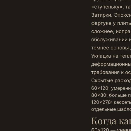
«ступеньку», та
Затирки. Эпокси
фартуке у плит
сложнее, испра
обслуживании и
темнее основы 
Укладка на теп
деформационных
требования к о
Скрытые расхо
60×120: умеренн
80×80: больше п
120×278: кассеты
отдельные шабло
Когда ка
60×120 — униве