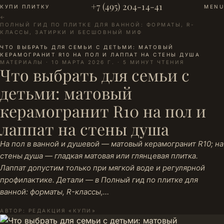
+7 (495) 204-14-41
КУПИ ПЛИТКУ
MENU
←
ПОЛНЫЙ ГИД ПО ПЛИТКЕ ДЛЯ ВАННОЙ: ФОРМАТЫ, R-
КЛАССЫ, ЗАТИРКИ И БЕСШОВНЫЙ МИФ
·
ЧТО ВЫБРАТЬ ДЛЯ СЕМЬИ С ДЕТЬМИ: МАТОВЫЙ
КЕРАМОГРАНИТ R10 НА ПОЛ И ЛАППАТ НА СТЕНЫ ДУША
МАТЕРИАЛЫ · 10 МАРТА 2026 Г. · 5 МИНУТ ЧТЕНИЯ
Что выбрать для семьи с
детьми: матовый
керамогранит R10 на пол и
лаппат на стены душа
На пол в ванной и душевой — матовый керамогранит R10; на
стены душа — гладкая матовая или глянцевая плитка.
Лаппат допустим только при мягкой воде и регулярной
профилактике. Детали — в Полный гид по плитке для
ванной: форматы, R-классы,…
АВТОР: РЕДАКЦИЯ «КУПИ»