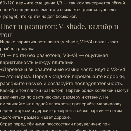
60x120 держите смещение 1/3 — так компенсируется лёгкий
прогиб середины элемента и снижается риск «ступенек»
(lippage), что критично для босых ног.
Цвет и разнотон: V-shade, калибр и
тон
Индекс вариативности цвета (V-shade, V1–V4) показывает
разброс рисунка:
V1 — почти без разнотона; V3–V4 — ощутимая
вариативность между плитками.
«Дерево» и выразительные камни часто идут с V3–V4
— это норма. Перед укладкой перемешайте коробки,
разложите насухо и согласуйте последовательность.
Калибр и тон плитки (разнотон). Партии одной коллекции могут
различаться по фактическому размеру и оттенку. Не
смешивайте их в одной плоскости; проверяйте маркировку
перед стартом и держите резерв из той же партии — потом
«догонять» размер и цвет дороже.
Страх перед тёмными плоскостями преувеличен: при
продуманной подсветке они дают глубину. Но в городах с