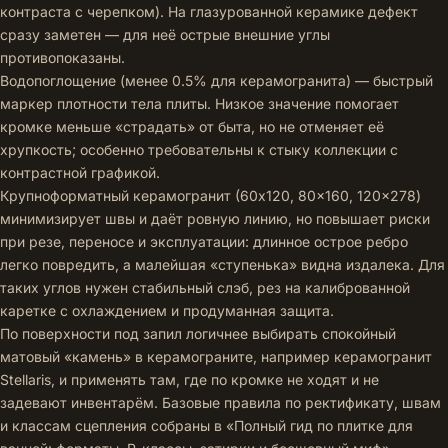
контраста с черепком). На глазурованной керамике дефект
сразу заметен — для неё острые внешние углы
противопоказаны.
Водопоглощение (менее 0.5% для керамогранита) — быстрый
маркер плотности тела плиты. Низкое значение помогает
кромке меньше «страдать» от быта, но не отменяет её
хрупкость; особенно требовательны к стыку коллекции с
контрастной графикой.
Крупноформатный керамогранит (60x120, 80x160, 120x278)
минимизирует швы и даёт ровную линию, но повышает риски
при резе, переносе и эксплуатации: длинное острое ребро
легко повредить, а малейшая «ступенька» видна издалека. Для
таких углов нужен стабильный слэб, рез на калиброванной
каретке с охлаждением и продуманная защита.
По поверхности под запил логичнее выбирать спокойный
матовый «камень» в керамограните, например
керамогранит
Stellaris
, и применять там, где по кромке не ходят и не
задевают инвентарём. Базовые правила по ректификату, швам
и классам сцепления собраны в «Полный гид по плитке для