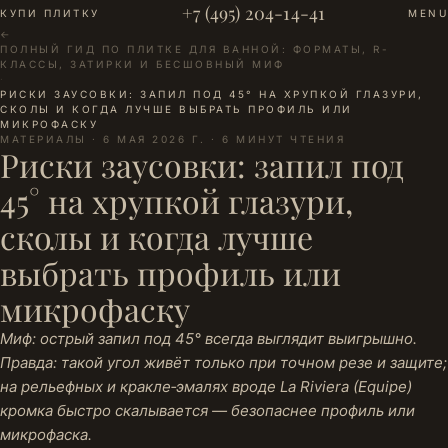
+7 (495) 204-14-41
КУПИ ПЛИТКУ
MENU
←
ПОЛНЫЙ ГИД ПО ПЛИТКЕ ДЛЯ ВАННОЙ: ФОРМАТЫ, R-
КЛАССЫ, ЗАТИРКИ И БЕСШОВНЫЙ МИФ
·
РИСКИ ЗАУСОВКИ: ЗАПИЛ ПОД 45° НА ХРУПКОЙ ГЛАЗУРИ,
СКОЛЫ И КОГДА ЛУЧШЕ ВЫБРАТЬ ПРОФИЛЬ ИЛИ
МИКРОФАСКУ
МАТЕРИАЛЫ · 6 МАЯ 2026 Г. · 6 МИНУТ ЧТЕНИЯ
Риски заусовки: запил под
45° на хрупкой глазури,
сколы и когда лучше
выбрать профиль или
микрофаску
Миф: острый запил под 45° всегда выглядит выигрышно.
Правда: такой угол живёт только при точном резе и защите;
на рельефных и кракле‑эмалях вроде La Riviera (Equipe)
кромка быстро скалывается — безопаснее профиль или
микрофаска.