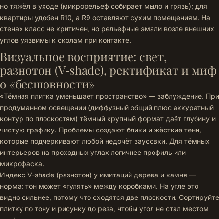
но тяжёл в уходе (микрорельеф собирает мыло и грязь); для
квартиры удобен R10, а R9 оставляют сухим помещениям. На
стенах класс не критичен, но рельефные эмали возле внешних
углов уязвимы к сколам при контакте.
Визуальное восприятие: свет,
разнотон (V‑shade), ректификат и миф
о «бесшовности»
«Тёмная плитка уменьшает пространство» — заблуждение. При
продуманном освещении (диффузный общий плюс аккуратный
контур по плоскостям) тёмный крупный формат даёт глубину и
чистую графику. Проблемы создают блики и жёсткие тени,
которые подчеркивают любой недочёт заусовки. Для тёмных
интерьеров на проходных углах логичнее профиль или
микрофаска.
Индекс V‑shade (разнотон) у имитаций дерева и камня —
норма: тон может «гулять» между коробками. На угле это
видно сильнее, потому что сходятся две плоскости. Сортируйте
плитку по тону и рисунку до реза, чтобы угол не стал местом