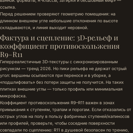
ванной: форматы, R-классы, затирки и бесшовный миф» —
ссылка
.
Перед решением проверяют геометрию помещения: на
длинном внешнем угле небольшие отклонения по высоте
складываются, и линия выходит неровной.
Фактура и сцепление: 3D‑рельеф и
коэффициент противоскольжения
R9–R11
Гиперреалистичные 3D‑текстуры с синхронизированным
рисунком — тренд 2026. Но пики рельефа не держат острый
угол: вершины осыпаются при переносе и в уборке, а
«подшлифовать» без потери защиты не получится. На таких
плитках внешние углы — только профиль или минимальная
микрофаска.
Коэффициент противоскольжения R9–R11 важен в зонах
примыкания к ступеням, трапам и порогам. Если отказались от
острых углов на полу в пользу фабричных ступеней/капиносов
или профилей, проверьте, чтобы соседние поверхности
совпадали по сцеплению: R11 в душевой безопасен по трению,