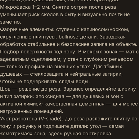
Микрофаска 1–2 мм. Снятие острия после реза
уменьшает риск сколов в быту и визуально почти не
заметно.
Фабричные элементы: ступени с капиносом/носком,
скруглённые плинтусы, bullnose‑детали. Заводская
обработка стабильнее и безопаснее запила на объекте.
Подбор поверхности под зону. В мокрых зонах — мат с
адекватным сцеплением; у стен с глубоким рельефом
— только профиль на внешних углах. Для тёмных
душевых — стеклозащита и нейтральные затирки,
чтобы не подчеркивать следы воды.
Шов — решение до реза. Заранее определяйте ширину
и тип затирки: эпоксидная — для душевых и зон с
активной химией; качественная цементная — для менее
нагруженных помещений.
Учёт разнотона (V‑shade). До реза разложите плитку по
тону и рисунку и подпишите детали: угол — самая
«смотримая» зона, здесь ручная сортировка