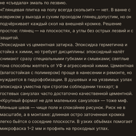
не «съедала» эмаль по лезвию.
«Глянцевая плитка на полу всегда скользит» — нет. В ванне с
ковриком у выхода и сухим проходом глянец допустим, но он
подчёркивает каждый скол на внешней кромке. Решение
простое: глянец — на плоскостях, а углы без острых лезвий и с
защитой.
Эпоксидная vs цементная затирка. Эпоксидка герметична и
стойка к химии, но требует дисциплины: эпоксидный налёт
снимают сразу специальными губками и смывками; светлые
тона способны желтеть от УФ и агрессивной химии. Цементная
(влагостойкая с полимером) проще в нанесении и ремонте, но
нуждается в гидрофобизации. В душевых и на уязвимых узлах
эпоксидка уместна при строгом соблюдении техкарт; в
гостевых санузлах часто достаточно качественной цементной.
«Крупный формат не для маленьких санузлов» — тоже миф.
Меньше швов — чище поле и спокойнее рисунок. Риск не в
масштабе, а в монтаже: длинная остро заточенная кромка
легко бьётся о соседние плоскости. В узких объёмах помогает
микрофаска 1–2 мм и профиль на проходных углах.