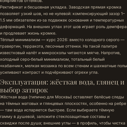
конфликтов оттенков.
Ректификат и бесшовная укладка. Заводская прямая кромка
позволяет узкий шов, но не нулевой: компенсирующий зазор 1–
1.5 мм обязателен из‑за подвижек основания и температурных
деформаций. На внешних углах этот шов играет роль демпфера
и продлевает жизнь кромке.
Тёплый минимализм — курс 2026: вместо холодного серого —
травертин, терракота, песочные оттенки. На такой палитре
известковый налёт и микросколы читаются мягче. Напротив,
холодный серо‑белый минимализм, тотальный белый
«кабанчик», мелкая мозаика по всем стенам и шахматные полы
усиливают контраст и подчёркивают огрехи угла.
Эксплуатация: жёсткая вода, глянец и
выбор затирок
Жёсткая вода (типично для Москвы) оставляет белёсые следы
на тёмных матовых и глянцевых плоскостях, особенно на ребре
— там вода испаряется быстрее. Если выбираете тёмную
гамму в душевой, заложите стеклозащитные составы и
сквиджи после душа; внешние углы — в профиль, чтобы чистка