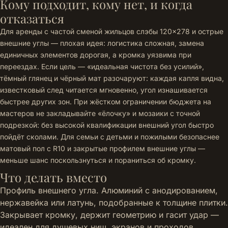
Кому подходит, кому нет, и когда
отказаться
Для аренды с частой сменой жильцов слэбы 120×278 и острые
внешние углы — плохая идея: логистика сложная, замена
единичных элементов дорогая, а кромка уязвима при
переездах. Если цель — «идеальная чистота без усилий»,
тёмный глянец и чёрный мат разочаруют: каждая капля видна,
известковый след читается мгновенно, угол изнашивается
быстрее других зон. При жёстком ограничении бюджета на
мастеров не закладывайте «ёлочку» и мозаики с точной
подрезкой: без высокой квалификации внешний угол быстро
пойдёт сколами. Для семьи с детьми и пожилыми безопаснее
матовый пол с R10 и закрытые профилем внешние углы —
меньше шанс поскользнуться и пораниться об кромку.
Что делать вместо
Профиль внешнего угла. Алюминий с анодированием,
нержавейка или латунь, подобранные к толщине плитки.
Закрывает кромку, держит геометрию и гасит удар —
идеален для душевых ниш, экранов и проходов.