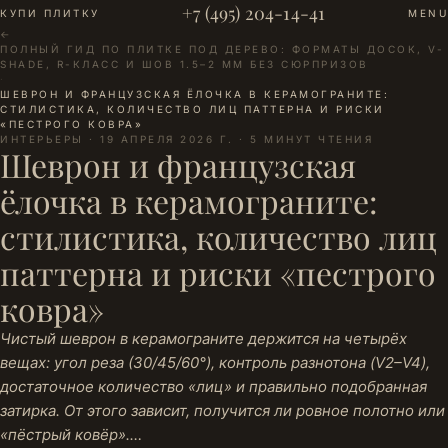
+7 (495) 204-14-41
КУПИ ПЛИТКУ
MENU
←
ПОЛНЫЙ ГИД ПО ПЛИТКЕ ПОД ДЕРЕВО: ФОРМАТЫ ДОСОК, V-
SHADE, R-КЛАСС И ШОВ 1.5–2 ММ БЕЗ СЮРПРИЗОВ
·
ШЕВРОН И ФРАНЦУЗСКАЯ ЁЛОЧКА В КЕРАМОГРАНИТЕ:
СТИЛИСТИКА, КОЛИЧЕСТВО ЛИЦ ПАТТЕРНА И РИСКИ
«ПЕСТРОГО КОВРА»
ИНТЕРЬЕРЫ · 19 АПРЕЛЯ 2026 Г. · 5 МИНУТ ЧТЕНИЯ
Шеврон и французская
ёлочка в керамограните:
стилистика, количество лиц
паттерна и риски «пестрого
ковра»
Чистый шеврон в керамограните держится на четырёх
вещах: угол реза (30/45/60°), контроль разнотона (V2–V4),
достаточное количество «лиц» и правильно подобранная
затирка. От этого зависит, получится ли ровное полотно или
«пёстрый ковёр».…