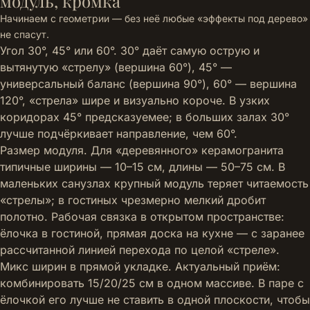
модуль, кромка
Начинаем с геометрии — без неё любые «эффекты под дерево»
не спасут.
Угол 30°, 45° или 60°. 30° даёт самую острую и
вытянутую «стрелу» (вершина 60°), 45° —
универсальный баланс (вершина 90°), 60° — вершина
120°, «стрела» шире и визуально короче. В узких
коридорах 45° предсказуемее; в больших залах 30°
лучше подчёркивает направление, чем 60°.
Размер модуля. Для «деревянного» керамогранита
типичные ширины — 10–15 см, длины — 50–75 см. В
маленьких санузлах крупный модуль теряет читаемость
«стрелы»; в гостиных чрезмерно мелкий дробит
полотно. Рабочая связка в открытом пространстве:
ёлочка в гостиной, прямая доска на кухне — с заранее
рассчитанной линией перехода по целой «стреле».
Микс ширин в прямой укладке. Актуальный приём:
комбинировать 15/20/25 см в одном массиве. В паре с
ёлочкой его лучше не ставить в одной плоскости, чтобы