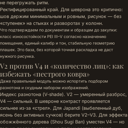
не перегружать ритм.
Ректифицированный край. Для шеврона это критично:
шов держим минимальным и ровным, рисунок — без
«ступенек» на стыках и разворотах у колонн.
Что подтверждаем по документам и образцам до закупки:
класс износостойкости PEI III–V согласно назначению
помещения, единый калибр и тон, стабильную геометрию
плашек. Это база, без которой точная раскладка не даст
нужного рисунка.
V2 против V4 и «количество лиц»: как
избежать «пестрого ковра»
Даже правильный модуль можно испортить подбором
разнотона и скудным набором изображений.
Индекс разнотона (V‑shade). V2 — умеренный разброс,
V4 — сильный. В шевроне контраст проявляется
сильнее из‑за «стрел». Для Japandi (выбеленный дуб,
ясень без активных сучков) берите V2–V3. Для эффекта
обожжённого дерева (Shou Sugi Ban) уместен V4 — но