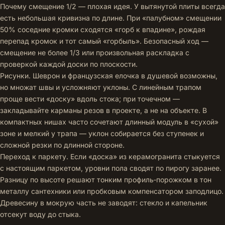
Почему смещение 1/2 — плохая идея. У вытянутой плиты всегда
есть небольшая кривизна по длине. При «палубном» смещении
50% соседние кромки сходятся «горб к впадине», рождая
перепад кромок и тот самый «горбыль». Безопасный ход —
смещение не более 1/3 или произвольная раскладка с
проверкой каждой доски по плоскости.
Рисунки. Шеврон и французская елочка в душевой возможны,
но множат швы и усложняют уклоны. С линейным трапом
проще вести «доску» вдоль стока; при точечном —
закладывайте карманы резов в проекте, а не на объекте. В
компактных нишах часто сочетают длинный модуль в «сухой»
зоне и мелкий у трапа — уклон собирается без ступенек и
сложной резки по длинной стороне.
Переход к паркету. Если «доска» из керамогранита стыкуется
с настоящим паркетом, уровни пола сводят по пирогу заранее.
Разницу по высоте решают тонким профиль‑порожком в тон
металлу сантехники или пробковым компенсатором заподлицо.
Древесину в мокрую часть не заводят: стекло и капельник
отсекут воду до стыка.