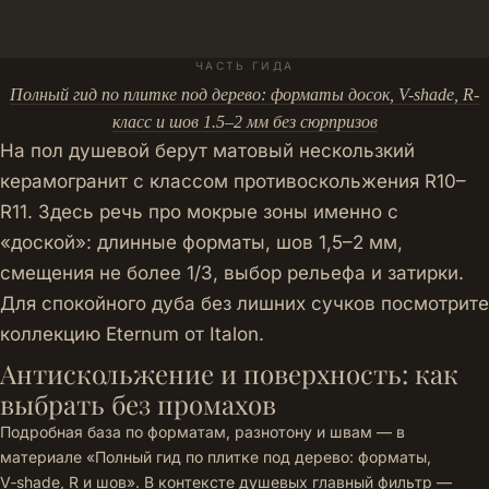
ЧАСТЬ ГИДА
Полный гид по плитке под дерево: форматы досок, V-shade, R-
класс и шов 1.5–2 мм без сюрпризов
На пол душевой берут матовый нескользкий
керамогранит с классом противоскольжения R10–
R11. Здесь речь про мокрые зоны именно с
«доской»: длинные форматы, шов 1,5–2 мм,
смещения не более 1/3, выбор рельефа и затирки.
Для спокойного дуба без лишних сучков посмотрите
коллекцию Eternum от Italon
.
Антискольжение и поверхность: как
выбрать без промахов
Подробная база по форматам, разнотону и швам — в
материале «
Полный гид по плитке под дерево: форматы,
V‑shade, R и шов
». В контексте душевых главный фильтр —