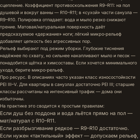
сцепление. Коэффициент противоскольжения R9–R11: на пол
душевой и вокруг ванны — R10–R11; в «сухой» части санузла —
R9–R10. Полировка отпадает: вода и мыло резко снижают
трение. Матовая/натуральная поверхность даёт
предсказуемое «держание» ноги; лёгкий микро‑рельеф
добавляет цепкость без агрессивных пор.
Рельеф выбирают под режим уборки. Глубокие тиснения
надёжнее по схвату, но сильнее накапливают мыло и песок —
понадобится щётка и химсоставы. Если хочется минимального
ухода, берите микро‑рельеф.
Про ресурс. В описаниях часто указан класс износостойкости
PEI III–V. Для квартиры в санузлах достаточно PEI III; старшие
классы рассчитаны на интенсивный трафик — дома они
избыточны.
На практике это сводится к простым правилам:
Если душ без поддона и вода льётся прямо на пол —
мат/натурал с R10–R11.
Если разбрызгивание редкое — R9–R10 достаточно.
Если нужен «тактильный» эффект — допускаем рельеф,