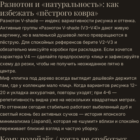
Разнотон и «натуральность»: как
избежать «пёстрого ковра»
Разнотон V‑shade — индекс вариативности рисунка и оттенка.
Активные группы «Разнотон V‑shade (V3–V4)» дают живую
картинку, но в маленькой душевой легко превращаются в
пёструю. Для спокойных референсов берите V2–V3 и
обязательно миксуйте коробки при раскладке. Если хочется
характера V4 — сделайте предпросмотр «лиц» и зафиксируйте
схему до резки, чтобы не получить неожиданное пятно в
центре.
Миф «плитка под дерево всегда выглядит дешёвой» держится
там, где у коллекции мало «лиц». Когда вариантов рисунка 12–
20 и укладка аккуратная, повторы уходят; при 4–6 —
репетитивность видна уже на нескольких квадратных метрах.
По оттенкам сегодня стабильно работают выбеленный дуб и
светлый ясень без активных сучков — история японского
минимализма (Japandi), которая не «шумит» вблизи и спокойно
переживает близкий взгляд и частую уборку.
Кому подойдёт / когда не сработает