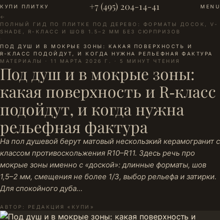
+7 (495) 204-14-41
КУПИ ПЛИТКУ
MENU
←
ПОЛНЫЙ ГИД ПО ПЛИТКЕ ПОД ДЕРЕВО: ФОРМАТЫ ДОСОК, V-
SHADE, R-КЛАСС И ШОВ 1.5–2 ММ БЕЗ СЮРПРИЗОВ
·
ПОД ДУШ И В МОКРЫЕ ЗОНЫ: КАКАЯ ПОВЕРХНОСТЬ И
R‑КЛАСС ПОДОЙДУТ, И КОГДА НУЖНА РЕЛЬЕФНАЯ ФАКТУРА
МАТЕРИАЛЫ · 11 МАРТА 2026 Г. · 5 МИНУТ ЧТЕНИЯ
Под душ и в мокрые зоны:
какая поверхность и R‑класс
подойдут, и когда нужна
рельефная фактура
На пол душевой берут матовый нескользкий керамогранит с
классом противоскольжения R10–R11. Здесь речь про
мокрые зоны именно с «доской»: длинные форматы, шов
1,5–2 мм, смещения не более 1/3, выбор рельефа и затирки.
Для спокойного дуба…
АВТОР: РЕДАКЦИЯ «КУПИ»