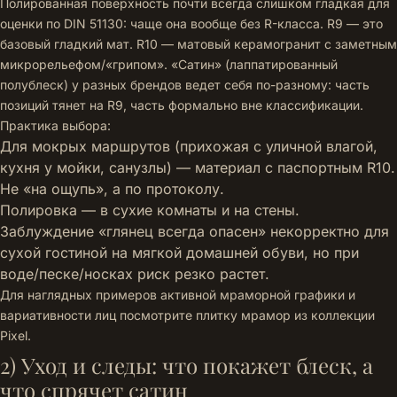
Полированная поверхность почти всегда слишком гладкая для
оценки по DIN 51130: чаще она вообще без R-класса. R9 — это
базовый гладкий мат. R10 — матовый керамогранит с заметным
микрорельефом/«грипом». «Сатин» (лаппатированный
полублеск) у разных брендов ведет себя по-разному: часть
позиций тянет на R9, часть формально вне классификации.
Практика выбора:
Для мокрых маршрутов (прихожая с уличной влагой,
кухня у мойки, санузлы) — материал с паспортным R10.
Не «на ощупь», а по протоколу.
Полировка — в сухие комнаты и на стены.
Заблуждение «глянец всегда опасен» некорректно для
сухой гостиной на мягкой домашней обуви, но при
воде/песке/носках риск резко растет.
Для наглядных примеров активной мраморной графики и
вариативности лиц посмотрите
плитку мрамор из коллекции
Pixel
.
2) Уход и следы: что покажет блеск, а
что спрячет сатин