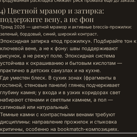
Продуманная раскладка снижает риск промаха еще до заказа.
4) Цветной мрамор и затирка:
поддержите вену, а не фон
Тренд 2026 — цветной мрамор и активные breccia-прожилки:
зеленый, бордовый, синий, широкий контраст.
Эпоксидная затирка «под прожилку». Подбирайте тон к
ключевой вене, а не к фону: швы поддерживают
рисунок, а не режут поле. Эпоксидная система
устойчива к окрашиванию и бытовым кислотам —
практично в детских санузлах и на кухне.
Где уместен блеск. В сухих зонах (фрагменты в
гостиной, стеновые панели) глянец подчеркивает
глубину камня; у входа и в узких коридорах свет
набирают стенами и светлым камнем, а пол —
сатиновый или натуральный.
Темные камни с контрастными венами требуют
дисциплины: направление прожилок и стыковка
критичны, особенно на bookmatch-композициях.