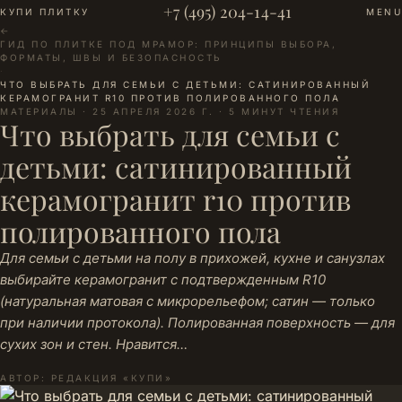
+7 (495) 204-14-41
КУПИ ПЛИТКУ
MENU
←
ГИД ПО ПЛИТКЕ ПОД МРАМОР: ПРИНЦИПЫ ВЫБОРА,
ФОРМАТЫ, ШВЫ И БЕЗОПАСНОСТЬ
·
ЧТО ВЫБРАТЬ ДЛЯ СЕМЬИ С ДЕТЬМИ: САТИНИРОВАННЫЙ
КЕРАМОГРАНИТ R10 ПРОТИВ ПОЛИРОВАННОГО ПОЛА
МАТЕРИАЛЫ · 25 АПРЕЛЯ 2026 Г. · 5 МИНУТ ЧТЕНИЯ
Что выбрать для семьи с
детьми: сатинированный
керамогранит r10 против
полированного пола
Для семьи с детьми на полу в прихожей, кухне и санузлах
выбирайте керамогранит с подтвержденным R10
(натуральная матовая с микрорельефом; сатин — только
при наличии протокола). Полированная поверхность — для
сухих зон и стен. Нравится…
АВТОР: РЕДАКЦИЯ «КУПИ»