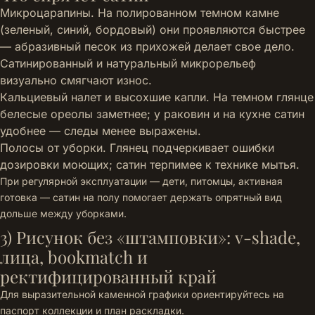
Микроцарапины. На полированном темном камне
(зеленый, синий, бордовый) они проявляются быстрее
— абразивный песок из прихожей делает свое дело.
Сатинированный и натуральный микрорельеф
визуально смягчают износ.
Кальциевый налет и высохшие капли. На темном глянце
белесые ореолы заметнее; у раковин и на кухне сатин
удобнее — следы менее выражены.
Полосы от уборки. Глянец подчеркивает ошибки
дозировки моющих; сатин терпимее к технике мытья.
При регулярной эксплуатации — дети, питомцы, активная
готовка — сатин на полу помогает держать опрятный вид
дольше между уборками.
3) Рисунок без «штамповки»: v-shade,
лица, bookmatch и
ректифицированный край
Для выразительной каменной графики ориентируйтесь на
паспорт коллекции и план раскладки.