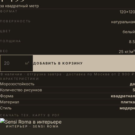
за квадратный метр
ФОРМАТ
120×120
ПОВЕРХНОСТЬ
натуральная
ЦВЕТ
белый
ТОЛЩИНА
8.5
ВЕС
25 кг/м²
м²
ДОБАВИТЬ В КОРЗИНУ
В наличии · отгрузка завтра · доставка по Москве от 2 900 ₽
ХАРАКТЕРИСТИКИ
Морозостойкость
да
Количество рисунков
5
Форма
квадратная
Материал
плитка
Стиль
модерн
СКАЧАТЬ ТЕХ. КАРТУ В PDF
ИНТЕРЬЕР · SENSI ROMA