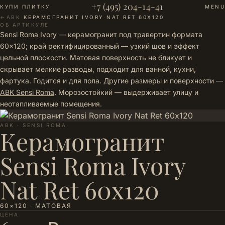
+7 (495) 204-14-41
КУПИ ПЛИТКУ
MENU
←
ABK
·
КЕРАМОГРАНИТ IVORY NAT RET 60Х120
ОБ АРТИКУЛЕ
Sensi Roma Ivory — керамогранит под травертин формата
60×120; край ректифицированный — узкий шов и эффект
цельной плоскости. Матовая поверхность не бликует и
скрывает мелкие разводы, подходит для ванной, кухни,
фартука. Годится и для пола. Другие размеры и поверхности —
ABK Sensi Roma
. Морозостойкий — выдерживает улицу и
неотапливаемые помещения.
ABK · SENSI ROMA
Керамогранит
Sensi Roma Ivory
Nat Ret 60х120
60×120 · МАТОВАЯ
ЦЕНА