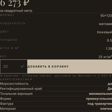
6 273 ₽
за квадратный метр
ФОРМАТ
60×120
ПОВЕРХНОСТЬ
матовая
ЦВЕТ
бежевый
ТОЛЩИНА
8.5
ШТУК В М²
1.39
ВЕС
25 кг/м²
м²
ДОБАВИТЬ В КОРЗИНУ
В наличии · отгрузка завтра · доставка по Москве от 2 900 ₽
ХАРАКТЕРИСТИКИ
Морозостойкость
да
Ректифицированный край
Да
Тональная вариация
минимальная
Форма
прямоугольная
Фактура
под травертин
Материал
плитка