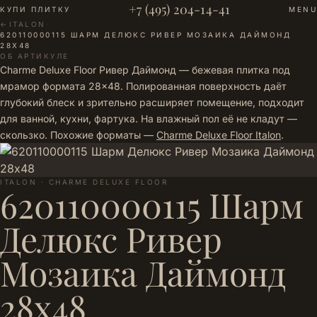
+7 (495) 204-14-41
КУПИ ПЛИТКУ
MENU
←
ITALON
·
620110000115 ШАРМ ДЕЛЮКС РИВЕР МОЗАИКА ДАЙМОНД
28Х48
ОБ АРТИКУЛЕ
Charme Deluxe Floor Ривер Даймонд — бежевая плитка под
мрамор формата 28×48. Полированная поверхность даёт
глубокий блеск и зрительно расширяет помещение, подходит
для ванной, кухни, фартука. На влажный пол её не кладут —
скользко. Похожие форматы —
Charme Deluxe Floor Italon
.
ITALON · CHARME DELUXE FLOOR
620110000115 Шарм
Делюкс Ривер
Мозаика Даймонд
28х48