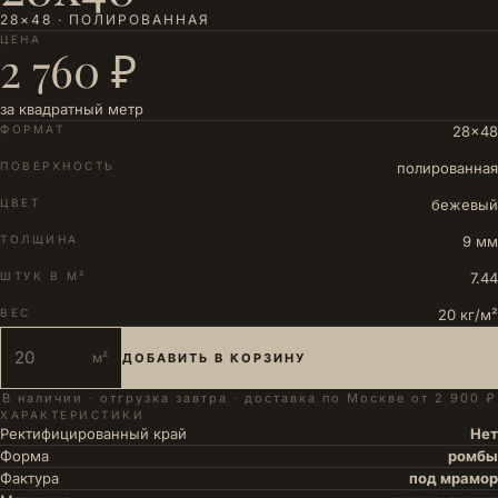
28×48 · ПОЛИРОВАННАЯ
ЦЕНА
2 760 ₽
за квадратный метр
ФОРМАТ
28×48
ПОВЕРХНОСТЬ
полированная
ЦВЕТ
бежевый
ТОЛЩИНА
9 мм
ШТУК В М²
7.44
ВЕС
20 кг/м²
м²
ДОБАВИТЬ В КОРЗИНУ
В наличии · отгрузка завтра · доставка по Москве от 2 900 ₽
ХАРАКТЕРИСТИКИ
Ректифицированный край
Нет
Форма
ромбы
Фактура
под мрамор