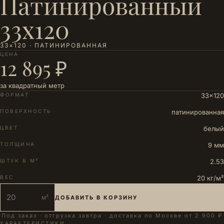
Патинированный
33х120
33×120 · ПАТИНИРОВАННАЯ
ЦЕНА
12 895 ₽
за квадратный метр
ФОРМАТ
33×120
ПОВЕРХНОСТЬ
патинированная
ЦВЕТ
белый
ТОЛЩИНА
9 мм
ШТУК В М²
2.53
ВЕС
20 кг/м²
м²
ДОБАВИТЬ В КОРЗИНУ
Под заказ · отгрузка завтра · доставка по Москве от 2 900 ₽
ХАРАКТЕРИСТИКИ