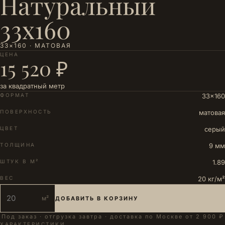
Натуральный
33х160
33×160 · МАТОВАЯ
ЦЕНА
15 520 ₽
за квадратный метр
ФОРМАТ
33×160
ПОВЕРХНОСТЬ
матовая
ЦВЕТ
серый
ТОЛЩИНА
9 мм
ШТУК В М²
1.89
ВЕС
20 кг/м²
м²
ДОБАВИТЬ В КОРЗИНУ
Под заказ · отгрузка завтра · доставка по Москве от 2 900 ₽
ХАРАКТЕРИСТИКИ