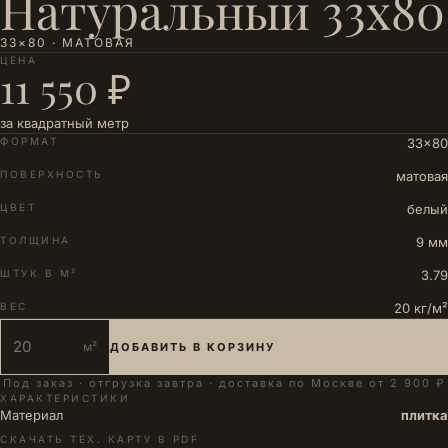
Натуральный 33х80
33×80 · МАТОВАЯ
ЦЕНА
11 550 ₽
за квадратный метр
ФОРМАТ
33×80
ПОВЕРХНОСТЬ
матовая
ЦВЕТ
белый
ТОЛЩИНА
9 мм
ШТУК В М²
3.79
ВЕС
20 кг/м²
м²
ДОБАВИТЬ В КОРЗИНУ
Под заказ · отгрузка завтра · доставка по Москве от 2 900 ₽
ХАРАКТЕРИСТИКИ
Материал
плитка
СКАЧАТЬ ТЕХ. КАРТУ В PDF