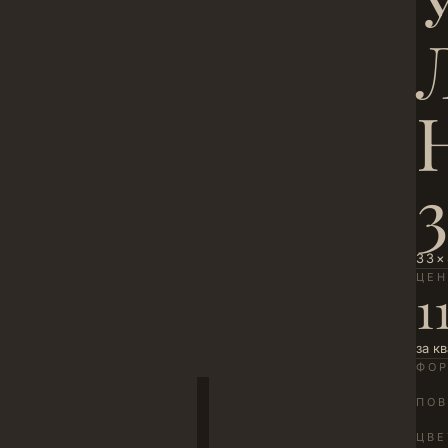
33×
ЦЕ
1
за к
ФО
ПОВ
ЦВЕ