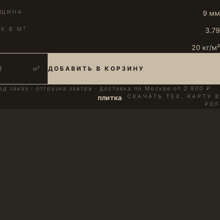
ЛЩИНА
9 мм
К В М²
3.79
20 кг/м²
м²
ДОБАВИТЬ В КОРЗИНУ
од заказ · отгрузка завтра · доставка по Москве от 2 900 ₽
СКАЧАТЬ ТЕХ. КАРТУ В
плитка
PDF