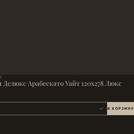
Я
 Делюкс Арабескато Уайт 120х278 Люкс
В КОРЗИНУ
м²