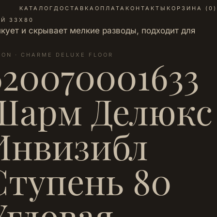
КАТАЛОГ
ДОСТАВКА
ОПЛАТА
КОНТАКТЫ
КОРЗИНА (
0
)
ЫЙ 33Х80
икует и скрывает мелкие разводы, подходит для
LON · CHARME DELUXE FLOOR
620070001633
Шарм Делюкс
Инвизибл
Ступень 80
Угловая