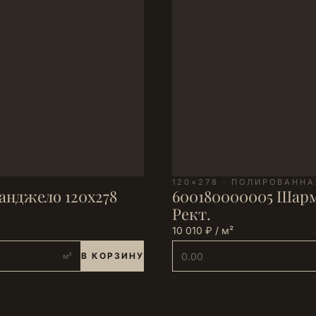
120×278 · ПОЛИРОВАННА
анджело 120х278
600180000005 Шарм
Рект.
10 010 ₽ / м²
В КОРЗИНУ
м²