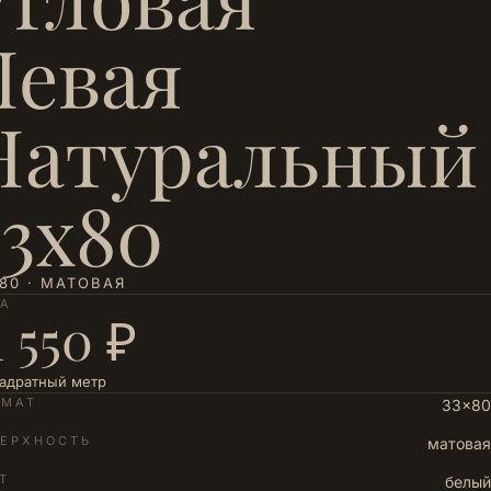
Левая
Натуральный
33х80
80 · МАТОВАЯ
НА
1 550 ₽
вадратный метр
РМАТ
33×80
ЕРХНОСТЬ
матовая
Т
белый