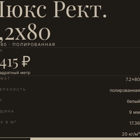
Люкс Рект.
7,2х80
×80 · ПОЛИРОВАННАЯ
НА
 415 ₽
вадратный метр
РМАТ
7.2×80
ЕРХНОСТЬ
полированная
Т
белый
ЛЩИНА
9 мм
К В М²
17.36
20 кг/м²