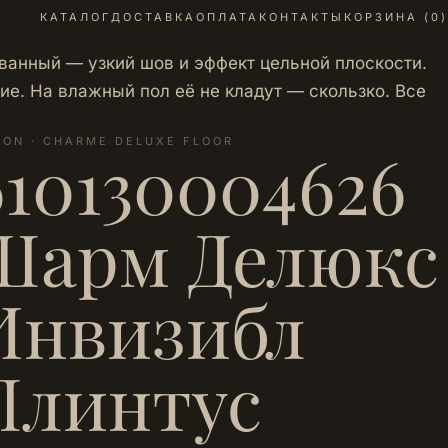
КАТАЛОГ
ДОСТАВКА
ОПЛАТА
КОНТАКТЫ
КОРЗИНА (
0
)
ованный — узкий шов и эффект цельной плоскости.
е. На влажный пол её не кладут — скользко. Все
LON · CHARME DELUXE FLOOR
610130004626
Шарм Делюкс
Инвизибл
Плинтус