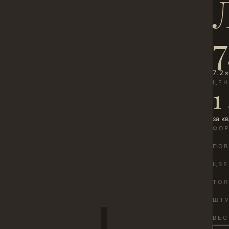
7.2
ЦЕ
1
за к
ФО
ПОВ
ЦВЕ
ТО
ШТУ
ВЕС