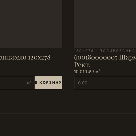
120×278 · ПОЛИРОВАННА
анджело 120х278
600180000005 Шарм
Рект.
10 010 ₽ / м²
В КОРЗИНУ
м²