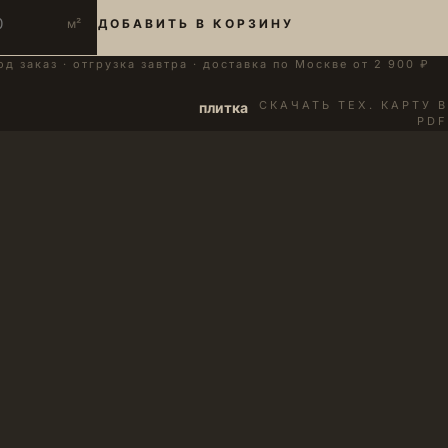
м²
ДОБАВИТЬ В КОРЗИНУ
од заказ · отгрузка завтра · доставка по Москве от 2 900 ₽
СКАЧАТЬ ТЕХ. КАРТУ В
плитка
PDF