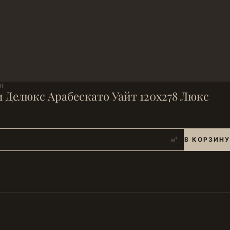
Я
 Делюкс Арабескато Уайт 120х278 Люкс
В КОРЗИНУ
м²