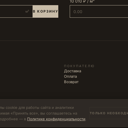
10 010 ₽ / м²
В КОРЗИНУ
м²
ПОКУПАТЕЛЮ
Доставка
Оплата
Возврат
ы cookie для работы сайта и аналитики
имая «Принять все», вы соглашаетесь на
ТОЛЬКО НЕОБХОД
502771785894
 Подробнее — в
Политике конфиденциальности
.