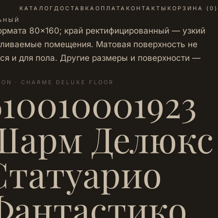
КАТАЛОГ
ДОСТАВКА
ОПЛАТА
КОНТАКТЫ
КОРЗИНА (
0
)
ЛЬНЫЙ
ормата 80×160; край ректифицированный — узкий
пливаемые помещения. Матовая поверхность не
тся и для пола. Другие размеры и поверхности —
LON · CHARME DELUXE FLOOR
610010001923
Шарм Делюкс
Статуарио
Фантастико