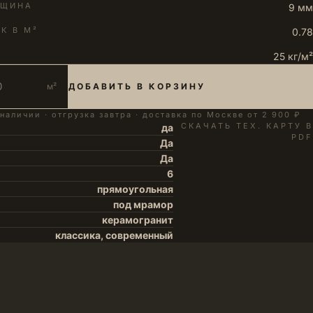
ЛЩИНА
9 мм
К В М²
0.78
25 кг/м²
м²
ДОБАВИТЬ В КОРЗИНУ
 наличии · отгрузка завтра · доставка по Москве от 2 900 ₽
СКАЧАТЬ ТЕХ. КАРТУ В
да
PDF
Да
Да
6
прямоугольная
под мрамор
керамогранит
классика, современный