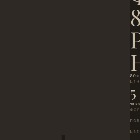
80×
ЦЕ
5
за к
ФО
ПОВ
ЦВЕ