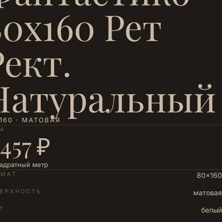
80х160 Рет
Рект.
Натуральный
160 · МАТОВАЯ
НА
 457 ₽
вадратный метр
РМАТ
80×160
ЕРХНОСТЬ
матовая
Т
белый