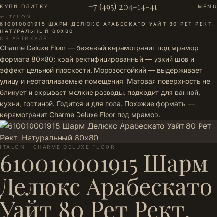
+7 (495) 204-14-41
КУПИ ПЛИТКУ
MENU
←
ITALON
·
610010001915 ШАРМ ДЕЛЮКС АРАБЕСКАТО УАЙТ 80 РЕТ РЕКТ.
НАТУРАЛЬНЫЙ 80Х80
ОБ АРТИКУЛЕ
Charme Deluxe Floor — бежевый керамогранит под мрамор
формата 80×80; край ректифицированный — узкий шов и
эффект цельной плоскости. Морозостойкий — выдерживает
улицу и неотапливаемые помещения. Матовая поверхность не
бликует и скрывает мелкие разводы, подходит для ванной,
кухни, гостиной. Годится и для пола. Похожие форматы —
керамогранит Charme Deluxe Floor под мрамор
.
ITALON · CHARME DELUXE FLOOR
610010001915 Шарм
Делюкс Арабескато
Уайт 80 Рет Рект.