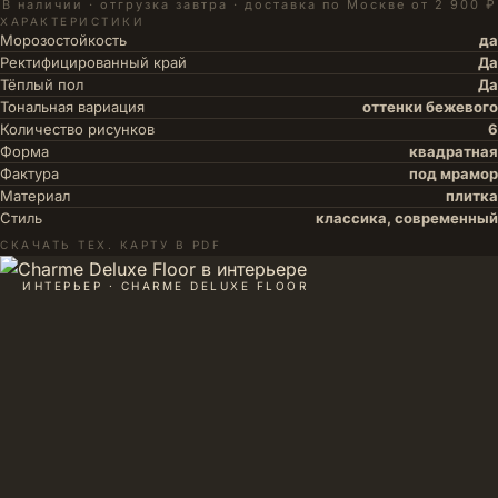
В наличии · отгрузка завтра · доставка по Москве от 2 900 ₽
ХАРАКТЕРИСТИКИ
Морозостойкость
да
Ректифицированный край
Да
Тёплый пол
Да
Тональная вариация
оттенки бежевого
Количество рисунков
6
Форма
квадратная
Фактура
под мрамор
Материал
плитка
Стиль
классика, современный
СКАЧАТЬ ТЕХ. КАРТУ В PDF
ИНТЕРЬЕР · CHARME DELUXE FLOOR