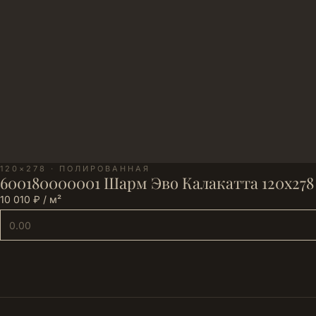
120×278 · ПОЛИРОВАННАЯ
600180000001 Шарм Эво Калакатта 120х278
10 010 ₽ / м²