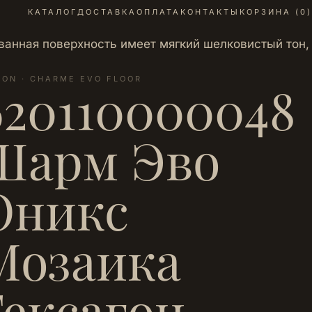
КАТАЛОГ
ДОСТАВКА
ОПЛАТА
КОНТАКТЫ
КОРЗИНА (
0
)
ванная поверхность имеет мягкий шелковистый тон,
LON · CHARME EVO FLOOR
620110000048
Шарм Эво
Оникс
Мозаика
Гексагон