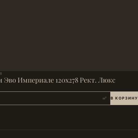
Я
 Эво Империале 120х278 Рект. Люкс
В КОРЗИНУ
м²