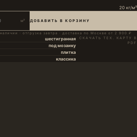
20 кг/м²
м²
ДОБАВИТЬ В КОРЗИНУ
 наличии · отгрузка завтра · доставка по Москве от 2 900 ₽
СКАЧАТЬ ТЕХ. КАРТУ В
шестигранная
PDF
под мозаику
плитка
классика