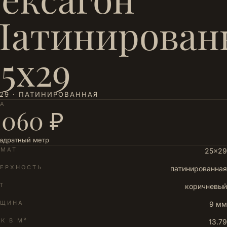
Патинирован
25х29
29 · ПАТИНИРОВАННАЯ
НА
 060 ₽
вадратный метр
РМАТ
25×29
ЕРХНОСТЬ
патинированная
Т
коричневый
ЛЩИНА
9 мм
К В М²
13.79