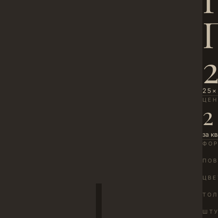
25×
ЦЕ
2
за к
ФО
ПОВ
ЦВЕ
ТО
ШТУ