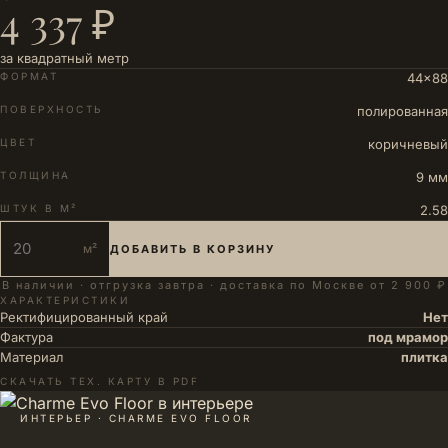
4 337 ₽
за квадратный метр
ФОРМАТ
44×88
ПОВЕРХНОСТЬ
полированная
ЦВЕТ
коричневый
ТОЛЩИНА
9 мм
ШТУК В М²
2.58
м²
ДОБАВИТЬ В КОРЗИНУ
В наличии · отгрузка завтра · доставка по Москве от 2 900 ₽
ХАРАКТЕРИСТИКИ
Ректифицированный край
Нет
Фактура
под мрамор
Материал
плитка
СКАЧАТЬ ТЕХ. КАРТУ В PDF
ИНТЕРЬЕР · CHARME EVO FLOOR