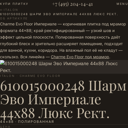
+7 (495) 204-14-41
КУПИ ПЛИТКУ
MENU
←
ITALON
·
610015000248 ШАРМ ЭВО ИМПЕРИАЛЕ 44Х88 ЛЮКС РЕКТ.
ОБ АРТИКУЛЕ
Charme Evo Floor Империале — коричневая плитка под мрамор
формата 44×88; край ректифицированный — узкий шов и
эффект цельной плоскости. Полированная поверхность даёт
глубокий блеск и зрительно расширяет помещение, подходит
для ванной, кухни, коридора. На влажный пол её не кладут —
скользко. Вся линейка —
Charme Evo Floor под мрамор
.
ITALON · CHARME EVO FLOOR
610015000248 Шарм
Эво Империале
44х88 Люкс Рект.
44×88 · ПОЛИРОВАННАЯ
ЦЕНА