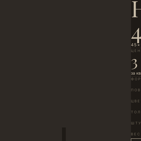
45×
ЦЕ
3
за к
ФО
ПОВ
ЦВЕ
ТО
ШТУ
ВЕС