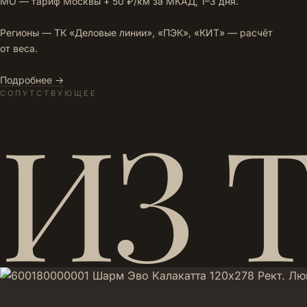
МО — тариф Москвы + 50 ₽/км за МКАД, 1–3 дня.
Регионы — ТК «Деловые линии», «ПЭК», «КИТ» — расчёт
от веса.
Подробнее →
СОПУТСТВУЮЩЕЕ
ИЗ 