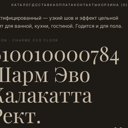
КАТАЛОГ
ДОСТАВКА
ОПЛАТА
КОНТАКТЫ
КОРЗИНА (
0
)
ектифицированный — узкий шов и эффект цельной
 для ванной, кухни, гостиной. Годится и для пола.
LON · CHARME EVO FLOOR
610010000784
Шарм Эво
Калакатта
Рект.