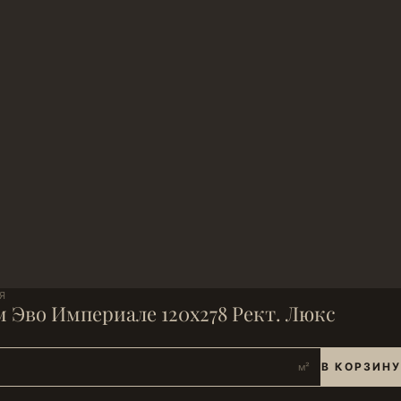
Я
 Эво Империале 120х278 Рект. Люкс
В КОРЗИНУ
м²