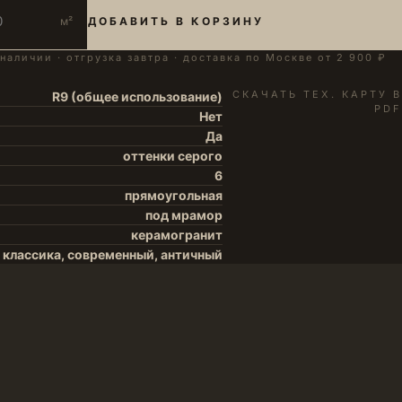
м²
ДОБАВИТЬ В КОРЗИНУ
 наличии · отгрузка завтра · доставка по Москве от 2 900 ₽
СКАЧАТЬ ТЕХ. КАРТУ В
R9 (общее использование)
PDF
Нет
Да
оттенки серого
6
прямоугольная
под мрамор
керамогранит
классика, современный, античный