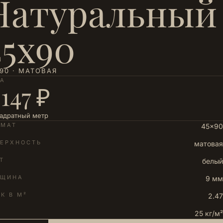
Натуральный
45х90
90 · МАТОВАЯ
НА
 147 ₽
вадратный метр
РМАТ
45×90
ЕРХНОСТЬ
матовая
Т
белый
ЛЩИНА
9 мм
К В М²
2.47
25 кг/м²