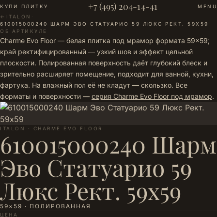
+7 (495) 204-14-41
КУПИ ПЛИТКУ
MENU
←
ITALON
·
610015000240 ШАРМ ЭВО СТАТУАРИО 59 ЛЮКС РЕКТ. 59Х59
ОБ АРТИКУЛЕ
Charme Evo Floor — белая плитка под мрамор формата 59×59;
край ректифицированный — узкий шов и эффект цельной
плоскости. Полированная поверхность даёт глубокий блеск и
зрительно расширяет помещение, подходит для ванной, кухни,
фартука. На влажный пол её не кладут — скользко. Все
форматы и поверхности —
серия Charme Evo Floor под мрамор
.
ITALON · CHARME EVO FLOOR
610015000240 Шарм
Эво Статуарио 59
Люкс Рект. 59х59
59×59 · ПОЛИРОВАННАЯ
ЦЕНА