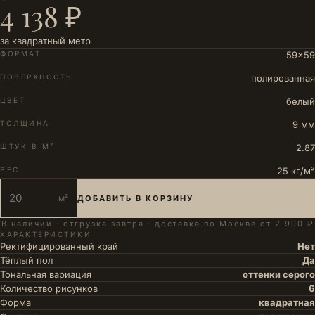
4 138 ₽
за квадратный метр
ФОРМАТ
59×59
ПОВЕРХНОСТЬ
полированная
ЦВЕТ
белый
ТОЛЩИНА
9 мм
ШТУК В М²
2.87
ВЕС
25 кг/м²
м²
ДОБАВИТЬ В КОРЗИНУ
В наличии · отгрузка завтра · доставка по Москве от 2 900 ₽
ХАРАКТЕРИСТИКИ
Ректифицированный край
Нет
Тёплый пол
Да
Тональная вариация
оттенки серого
Количество рисунков
6
Форма
квадратная