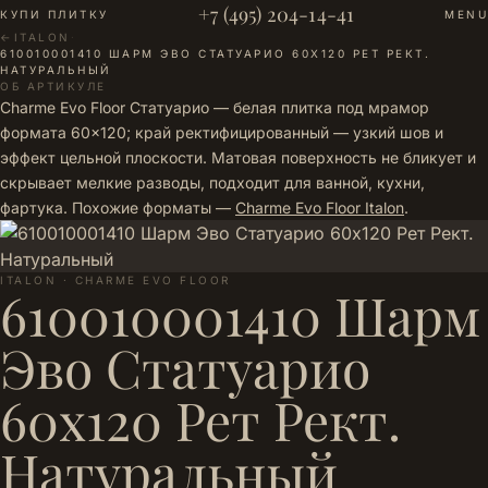
+7 (495) 204-14-41
КУПИ ПЛИТКУ
MENU
←
ITALON
·
610010001410 ШАРМ ЭВО СТАТУАРИО 60Х120 РЕТ РЕКТ.
НАТУРАЛЬНЫЙ
ОБ АРТИКУЛЕ
Charme Evo Floor Статуарио — белая плитка под мрамор
формата 60×120; край ректифицированный — узкий шов и
эффект цельной плоскости. Матовая поверхность не бликует и
скрывает мелкие разводы, подходит для ванной, кухни,
фартука. Похожие форматы —
Charme Evo Floor Italon
.
ITALON · CHARME EVO FLOOR
610010001410 Шарм
Эво Статуарио
60х120 Рет Рект.
Натуральный