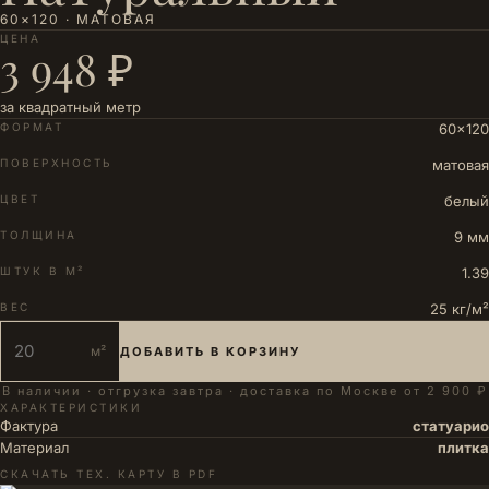
60×120 · МАТОВАЯ
ЦЕНА
3 948 ₽
за квадратный метр
ФОРМАТ
60×120
ПОВЕРХНОСТЬ
матовая
ЦВЕТ
белый
ТОЛЩИНА
9 мм
ШТУК В М²
1.39
ВЕС
25 кг/м²
м²
ДОБАВИТЬ В КОРЗИНУ
В наличии · отгрузка завтра · доставка по Москве от 2 900 ₽
ХАРАКТЕРИСТИКИ
Фактура
статуарио
Материал
плитка
СКАЧАТЬ ТЕХ. КАРТУ В PDF