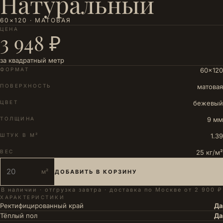
Натуральный
60×120 · МАТОВАЯ
ЦЕНА
3 948 ₽
за квадратный метр
ФОРМАТ
60×120
ПОВЕРХНОСТЬ
матовая
ЦВЕТ
бежевый
ТОЛЩИНА
9 мм
ШТУК В М²
1.39
ВЕС
25 кг/м²
м²
ДОБАВИТЬ В КОРЗИНУ
В наличии · отгрузка завтра · доставка по Москве от 2 900 ₽
ХАРАКТЕРИСТИКИ
Ректифицированный край
Да
Тёплый пол
Да