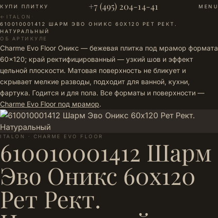
+7 (495) 204-14-41
КУПИ ПЛИТКУ
MENU
←
ITALON
·
610010001412 ШАРМ ЭВО ОНИКС 60Х120 РЕТ РЕКТ.
НАТУРАЛЬНЫЙ
ОБ АРТИКУЛЕ
Charme Evo Floor Оникс — бежевая плитка под мрамор формата
60×120; край ректифицированный — узкий шов и эффект
цельной плоскости. Матовая поверхность не бликует и
скрывает мелкие разводы, подходит для ванной, кухни,
фартука. Годится и для пола. Все форматы и поверхности —
Charme Evo Floor под мрамор
.
ITALON · CHARME EVO FLOOR
610010001412 Шарм
Эво Оникс 60х120
Рет Рект.