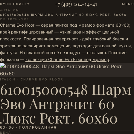
+7 (495) 204-14-41
КУПИ ПЛИТКУ
MENU
←
ITALON
·
610015000548 ШАРМ ЭВО АНТРАЧИТ 60 ЛЮКС РЕКТ. 60Х60
ОБ АРТИКУЛЕ
Charme Evo Floor — серая плитка под мрамор формата 60×60;
край ректифицированный — узкий шов и эффект цельной
плоскости. Полированная поверхность даёт глубокий блеск и
зрительно расширяет помещение, подходит для ванной, кухни,
фартука. На влажный пол её не кладут — скользко. Похожие
форматы —
коллекция Charme Evo Floor под мрамор
.
ITALON · CHARME EVO FLOOR
610015000548 Шарм
Эво Антрачит 60
Люкс Рект. 60х60
60×60 · ПОЛИРОВАННАЯ
ЦЕНА