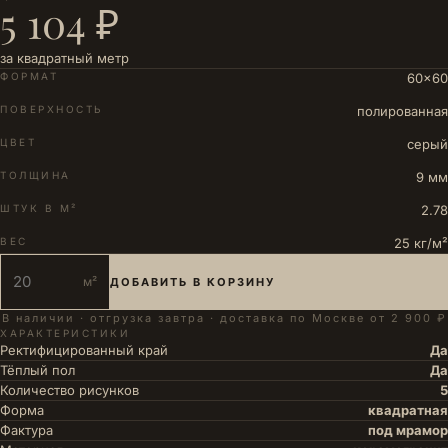
5 104 ₽
за квадратный метр
ФОРМАТ
60×60
ПОВЕРХНОСТЬ
полированная
ЦВЕТ
серый
ТОЛЩИНА
9 мм
ШТУК В М²
2.78
ВЕС
25 кг/м²
м²
ДОБАВИТЬ В КОРЗИНУ
В наличии · отгрузка завтра · доставка по Москве от 2 900 ₽
ХАРАКТЕРИСТИКИ
Ректифицированный край
Да
Тёплый пол
Да
Количество рисунков
5
Форма
квадратная
Фактура
под мрамор