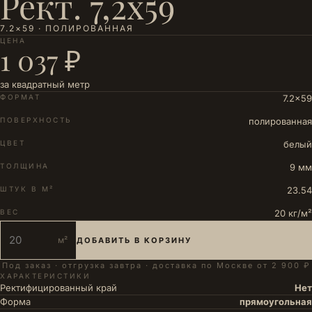
Рект. 7,2х59
7.2×59 · ПОЛИРОВАННАЯ
ЦЕНА
1 037 ₽
за квадратный метр
ФОРМАТ
7.2×59
ПОВЕРХНОСТЬ
полированная
ЦВЕТ
белый
ТОЛЩИНА
9 мм
ШТУК В М²
23.54
ВЕС
20 кг/м²
м²
ДОБАВИТЬ В КОРЗИНУ
Под заказ · отгрузка завтра · доставка по Москве от 2 900 ₽
ХАРАКТЕРИСТИКИ
Ректифицированный край
Нет
Форма
прямоугольная