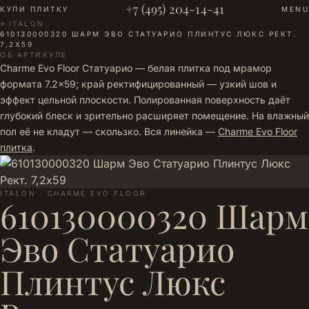
+7 (495) 204-14-41
КУПИ ПЛИТКУ
MENU
←
ITALON
·
610130000320 ШАРМ ЭВО СТАТУАРИО ПЛИНТУС ЛЮКС РЕКТ.
7,2Х59
ОБ АРТИКУЛЕ
Charme Evo Floor Статуарио — белая плитка под мрамор
формата 7.2×59; край ректифицированный — узкий шов и
эффект цельной плоскости. Полированная поверхность даёт
глубокий блеск и зрительно расширяет помещение. На влажный
пол её не кладут — скользко. Вся линейка —
Charme Evo Floor
плитка
.
ITALON · CHARME EVO FLOOR
610130000320 Шарм
Эво Статуарио
Плинтус Люкс