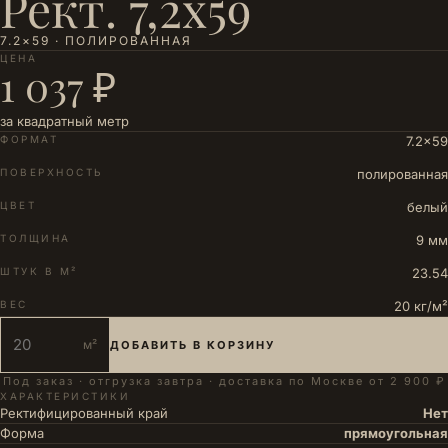
Рект. 7,2х59
7.2×59 · ПОЛИРОВАННАЯ
ЦЕНА
1 037 ₽
за квадратный метр
ФОРМАТ
7.2×59
ПОВЕРХНОСТЬ
полированная
ЦВЕТ
белый
ТОЛЩИНА
9 мм
ШТУК В М²
23.54
ВЕС
20 кг/м²
м²
ДОБАВИТЬ В КОРЗИНУ
Под заказ · отгрузка завтра · доставка по Москве от 2 900 ₽
ХАРАКТЕРИСТИКИ
Ректифицированный край
Нет
Форма
прямоугольная