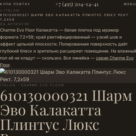
+7 (495) 204-14-41
КУПИ ПЛИТКУ
MENU
←
ITALON
·
610130000321 ШАРМ ЭВО КАЛАКАТТА ПЛИНТУС ЛЮКС РЕКТ.
7,2Х59
ОБ АРТИКУЛЕ
Charme Evo Floor Калакатта — белая плитка под мрамор
формата 7.2×59; край ректифицированный — узкий шов и
эффект цельной плоскости. Полированная поверхность даёт
глубокий блеск и зрительно расширяет помещение. На влажный
пол её не кладут — скользко. Вся линейка —
серия Charme Evo
Floor
.
ITALON · CHARME EVO FLOOR
610130000321 Шарм
Эво Калакатта
Плинтус Люкс