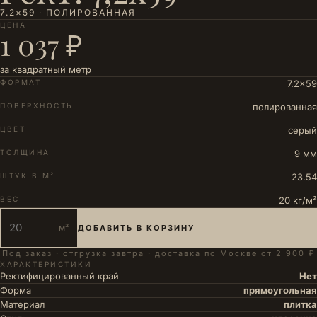
7.2×59 · ПОЛИРОВАННАЯ
ЦЕНА
1 037 ₽
за квадратный метр
ФОРМАТ
7.2×59
ПОВЕРХНОСТЬ
полированная
ЦВЕТ
серый
ТОЛЩИНА
9 мм
ШТУК В М²
23.54
ВЕС
20 кг/м²
м²
ДОБАВИТЬ В КОРЗИНУ
Под заказ · отгрузка завтра · доставка по Москве от 2 900 ₽
ХАРАКТЕРИСТИКИ
Ректифицированный край
Нет
Форма
прямоугольная
Материал
плитка