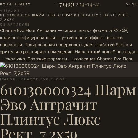
+7 (495) 204-14-41
КУПИ ПЛИТКУ
MENU
←
ITALON
·
610130000324 ШАРМ ЭВО АНТРАЧИТ ПЛИНТУС ЛЮКС РЕКТ.
7,2Х59
ОБ АРТИКУЛЕ
Charme Evo Floor Антрачит — серая плитка формата 7.2×59;
край ректифицированный — узкий шов и эффект цельной
плоскости. Полированная поверхность даёт глубокий блеск и
зрительно расширяет помещение. На влажный пол её не кладут
— скользко. Похожие форматы —
коллекция Charme Evo Floor
.
ITALON · CHARME EVO FLOOR
610130000324 Шарм
Эво Антрачит
Плинтус Люкс
Рект. 7,2х59