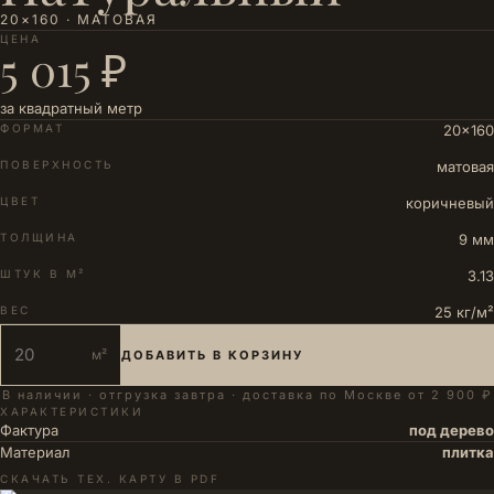
20×160 · МАТОВАЯ
ЦЕНА
5 015 ₽
за квадратный метр
ФОРМАТ
20×160
ПОВЕРХНОСТЬ
матовая
ЦВЕТ
коричневый
ТОЛЩИНА
9 мм
ШТУК В М²
3.13
ВЕС
25 кг/м²
м²
ДОБАВИТЬ В КОРЗИНУ
В наличии · отгрузка завтра · доставка по Москве от 2 900 ₽
ХАРАКТЕРИСТИКИ
Фактура
под дерево
Материал
плитка
СКАЧАТЬ ТЕХ. КАРТУ В PDF