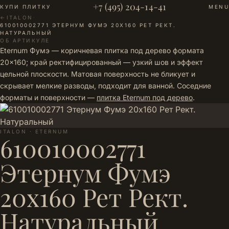
+7 (495) 204-14-41
КУПИ ПЛИТКУ
MENU
←
ITALON
·
610010002771 ЭТЕРНУМ ФУМЭ 20Х160 РЕТ РЕКТ.
НАТУРАЛЬНЫЙ
ОБ АРТИКУЛЕ
Eternum Фумэ — коричневая плитка под дерево формата
20×160; край ректифицированный — узкий шов и эффект
цельной плоскости. Матовая поверхность не бликует и
скрывает мелкие разводы, подходит для ванной. Соседние
форматы и поверхности —
плитка Eternum под дерево
.
ITALON · ETERNUM
610010002771
Этернум Фумэ
20х160 Рет Рект.
Натуральный