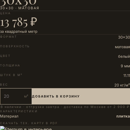
30×30 · МАТОВАЯ
ЦЕНА
13 785 ₽
за квадратный метр
ФОРМАТ
30×30
ПОВЕРХНОСТЬ
матовая
ЦВЕТ
белый
ТОЛЩИНА
9 мм
ШТУК В М²
11.11
ВЕС
20 кг/м²
м²
ДОБАВИТЬ В КОРЗИНУ
В наличии · отгрузка завтра · доставка по Москве от 2 900 ₽
ХАРАКТЕРИСТИКИ
Материал
плитка
СКАЧАТЬ ТЕХ. КАРТУ В PDF