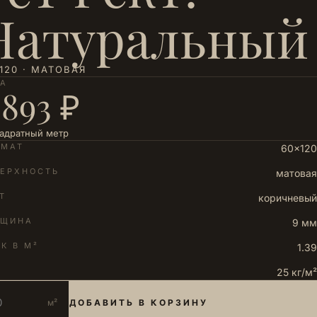
Натуральный
120 · МАТОВАЯ
НА
 893 ₽
вадратный метр
РМАТ
60×120
ЕРХНОСТЬ
матовая
Т
коричневый
ЛЩИНА
9 мм
К В М²
1.39
25 кг/м²
м²
ДОБАВИТЬ В КОРЗИНУ