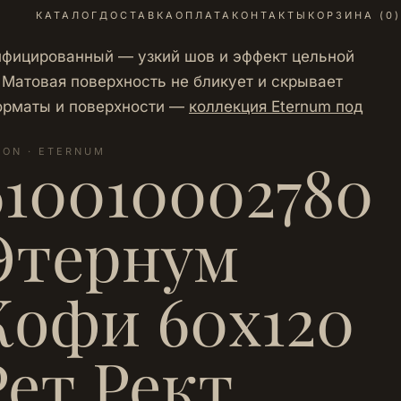
КАТАЛОГ
ДОСТАВКА
ОПЛАТА
КОНТАКТЫ
КОРЗИНА (
0
)
тифицированный — узкий шов и эффект цельной
Матовая поверхность не бликует и скрывает
 форматы и поверхности —
коллекция Eternum под
LON · ETERNUM
610010002780
Этернум
Кофи 60х120
Рет Рект.