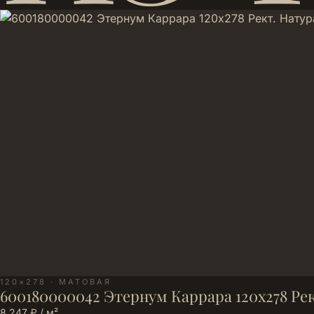
120×278 · МАТОВАЯ
600180000042 Этернум Каррара 120х278 Ре
8 247 ₽ / м²