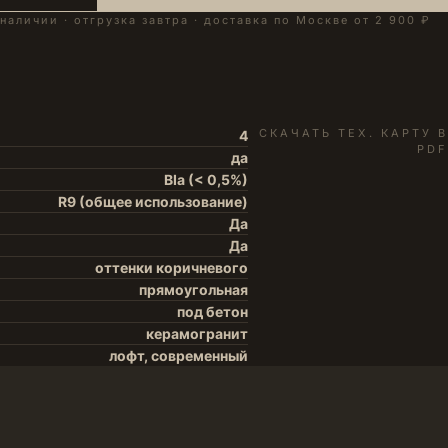
 наличии · отгрузка завтра · доставка по Москве от 2 900 ₽
СКАЧАТЬ ТЕХ. КАРТУ В
4
PDF
да
BIa (< 0,5%)
R9 (общее использование)
Да
Да
оттенки коричневого
прямоугольная
под бетон
керамогранит
лофт, современный