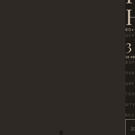
60×
ЦЕ
3
за к
ФО
ПОВ
ЦВЕ
ТО
ШТУ
ВЕС