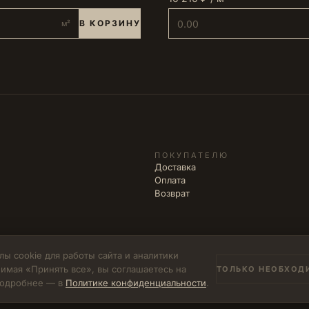
В КОРЗИНУ
м²
ПОКУПАТЕЛЮ
Доставка
Оплата
Возврат
ы cookie для работы сайта и аналитики
имая «Принять все», вы соглашаетесь на
ТОЛЬКО НЕОБХОД
502771785894
 Подробнее — в
Политике конфиденциальности
.