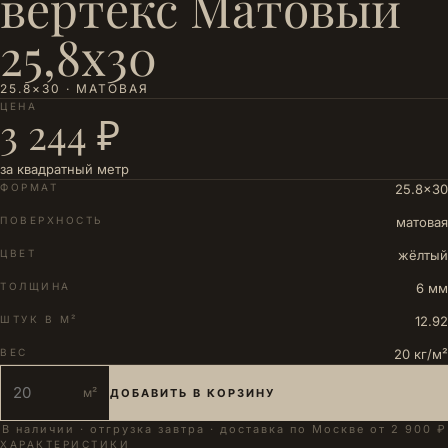
вертекс Матовый
25,8х30
25.8×30 · МАТОВАЯ
ЦЕНА
3 244 ₽
за квадратный метр
ФОРМАТ
25.8×30
ПОВЕРХНОСТЬ
матовая
ЦВЕТ
жёлтый
ТОЛЩИНА
6 мм
ШТУК В М²
12.92
ВЕС
20 кг/м²
м²
ДОБАВИТЬ В КОРЗИНУ
В наличии · отгрузка завтра · доставка по Москве от 2 900 ₽
ХАРАКТЕРИСТИКИ