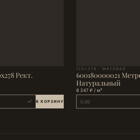
120×278 · МАТОВАЯ
х278 Рект.
600180000021 Метро
Натуральный
8 247 ₽ / м²
В КОРЗИНУ
м²