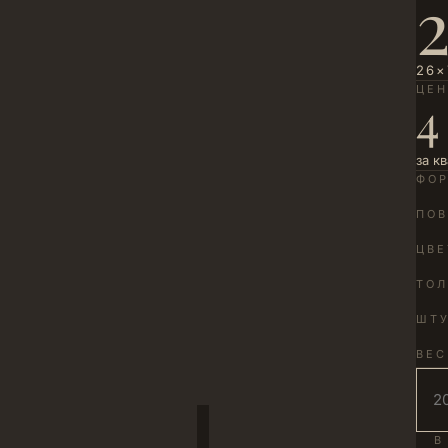
26×
ЦЕ
4
за к
ФО
ПОВ
ЦВЕ
ТО
ШТУ
ВЕС
В