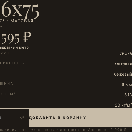
26х75
75 · МАТОВАЯ
НА
 595 ₽
вадратный метр
РМАТ
26×75
ЕРХНОСТЬ
матовая
Т
бежевый
ЛЩИНА
9 мм
К В М²
5.13
20 кг/м²
м²
ДОБАВИТЬ В КОРЗИНУ
 наличии · отгрузка завтра · доставка по Москве от 2 900 ₽