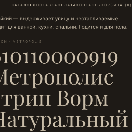
КАТАЛОГ
ДОСТАВКА
ОПЛАТА
КОНТАКТЫ
КОРЗИНА (
0
)
ойкий — выдерживает улицу и неотапливаемые
 для ванной, кухни, спальни. Годится и для пола.
LON · METROPOLIS
610110000919
Метрополис
стрип Ворм
Натуральный