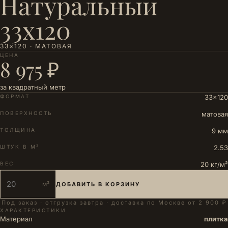
Натуральный
33х120
33×120 · МАТОВАЯ
ЦЕНА
8 975 ₽
за квадратный метр
ФОРМАТ
33×120
ПОВЕРХНОСТЬ
матовая
ТОЛЩИНА
9 мм
ШТУК В М²
2.53
ВЕС
20 кг/м²
м²
ДОБАВИТЬ В КОРЗИНУ
Под заказ · отгрузка завтра · доставка по Москве от 2 900 ₽
ХАРАКТЕРИСТИКИ
Материал
плитка