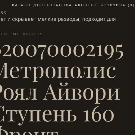
КАТАЛОГ
ДОСТАВКА
ОПЛАТА
КОНТАКТЫ
КОРЗИНА (
0
)
160
ет и скрывает мелкие разводы, подходит для
LON · METROPOLIS
620070002195
Метрополис
Роял Айвори
Ступень 160
Фронт