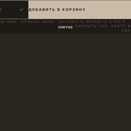
м²
ДОБАВИТЬ В КОРЗИНУ
од заказ · отгрузка завтра · доставка по Москве от 2 900 ₽
СКАЧАТЬ ТЕХ. КАРТУ В
плитка
PDF