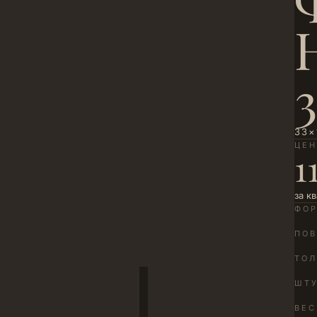
33×
ЦЕ
1
за к
ФО
ПОВ
ТО
ШТУ
ВЕС