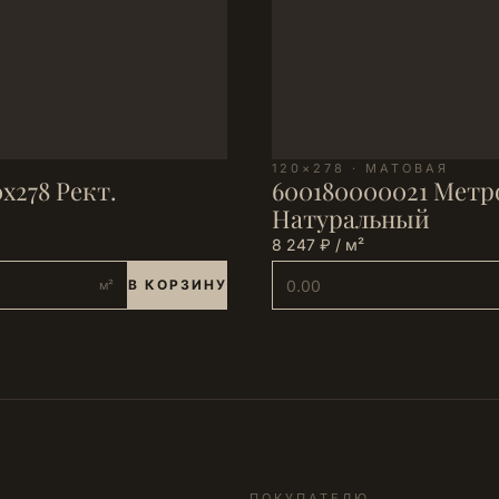
120×278 · МАТОВАЯ
х278 Рект.
600180000021 Метро
Натуральный
8 247 ₽ / м²
В КОРЗИНУ
м²
ПОКУПАТЕЛЮ