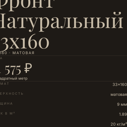
Натуральный
33х160
160 · МАТОВАЯ
НА
1 575 ₽
вадратный метр
РМАТ
33×160
ЕРХНОСТЬ
матовая
ЛЩИНА
9 мм
К В М²
1.89
20 кг/м²