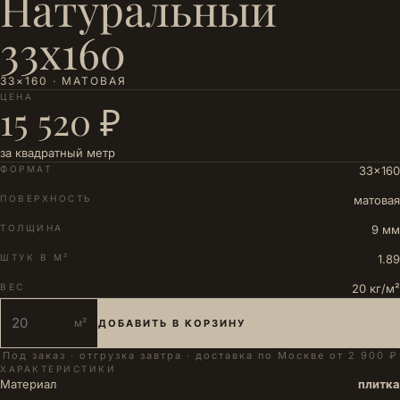
Натуральный
33х160
33×160 · МАТОВАЯ
ЦЕНА
15 520 ₽
за квадратный метр
ФОРМАТ
33×160
ПОВЕРХНОСТЬ
матовая
ТОЛЩИНА
9 мм
ШТУК В М²
1.89
ВЕС
20 кг/м²
м²
ДОБАВИТЬ В КОРЗИНУ
Под заказ · отгрузка завтра · доставка по Москве от 2 900 ₽
ХАРАКТЕРИСТИКИ
Материал
плитка