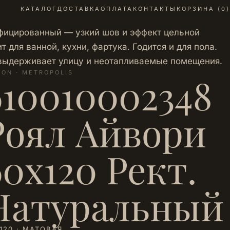
КАТАЛОГ
ДОСТАВКА
ОПЛАТА
КОНТАКТЫ
КОРЗИНА (
0
)
ифицированный — узкий шов и эффект цельной
 для ванной, кухни, фартука. Годится и для пола.
 выдерживает улицу и неотапливаемые помещения.
LON · METROPOLIS
610010002348
Рoял Айвори
60х120 Рект.
Натуральный
120 · МАТОВАЯ