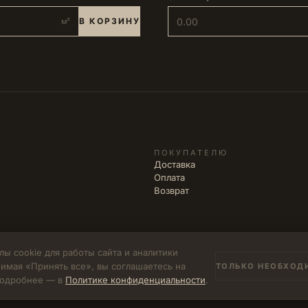
В КОРЗИНУ
м²
ПОКУПАТЕЛЮ
Доставка
Оплата
Возврат
ы cookie для работы сайта и аналитики
имая «Принять все», вы соглашаетесь на
ТОЛЬКО НЕОБХОД
502771785894
 Подробнее — в
Политике конфиденциальности
.