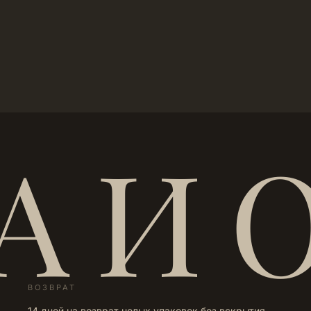
А И 
ВОЗВРАТ
14 дней на возврат целых упаковок без вскрытия.