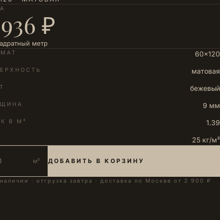
НА
 936 ₽
вадратный метр
РМАТ
60×120
ЕРХНОСТЬ
матовая
Т
бежевый
ЛЩИНА
9 мм
К В М²
1.39
25 кг/м²
м²
ДОБАВИТЬ В КОРЗИНУ
 наличии · отгрузка завтра · доставка по Москве от 2 900 ₽