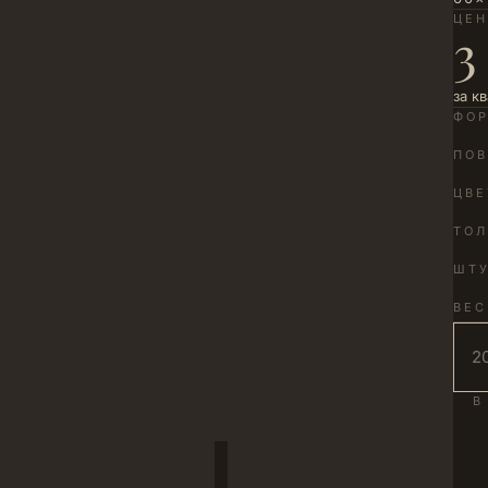
ЦЕ
3
за к
ФО
ПОВ
ЦВЕ
ТО
ШТУ
ВЕС
В