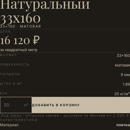
Натуральный
33х160
33×160 · МАТОВАЯ
ЦЕНА
16 120 ₽
за квадратный метр
ФОРМАТ
33×160
ПОВЕРХНОСТЬ
матовая
ТОЛЩИНА
9 мм
ШТУК В М²
1.89
ВЕС
20 кг/м²
м²
ДОБАВИТЬ В КОРЗИНУ
Под заказ · отгрузка завтра · доставка по Москве от 2 900 ₽
ХАРАКТЕРИСТИКИ
Материал
плитка