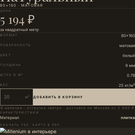
80×160 · МАТОВАЯ
ЦЕНА
5 194 ₽
за квадратный метр
ФОРМАТ
80×160
ПОВЕРХНОСТЬ
матовая
ЦВЕТ
белый
ТОЛЩИНА
9 мм
ШТУК В М²
0.78
ВЕС
25 кг/м²
м²
ДОБАВИТЬ В КОРЗИНУ
В наличии · отгрузка завтра · доставка по Москве от 2 900 ₽
ХАРАКТЕРИСТИКИ
Материал
плитка
СКАЧАТЬ ТЕХ. КАРТУ В PDF