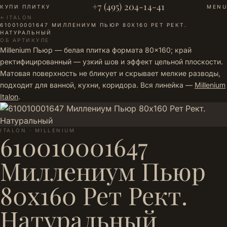
+7 (495) 204-14-41
КУПИ ПЛИТКУ
MENU
←
ITALON
·
610010001647 МИЛЛЕНИУМ ПЬЮР 80Х160 РЕТ РЕКТ.
НАТУРАЛЬНЫЙ
ОБ АРТИКУЛЕ
Millenium Пьюр — белая плитка формата 80×160; край
ректифицированный — узкий шов и эффект цельной плоскости.
Матовая поверхность не бликует и скрывает мелкие разводы,
подходит для ванной, кухни, коридора. Вся линейка —
Millenium
Italon
.
ITALON · MILLENIUM
610010001647
Миллениум Пьюр
80х160 Рет Рект.
Натуральный