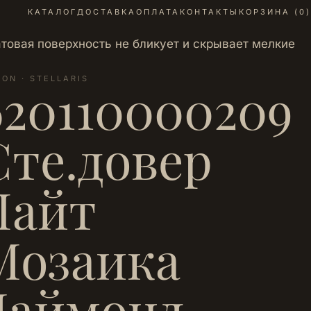
КАТАЛОГ
ДОСТАВКА
ОПЛАТА
КОНТАКТЫ
КОРЗИНА (
0
)
атовая поверхность не бликует и скрывает мелкие
LON · STELLARIS
620110000209
Сте.довер
Лайт
Мозаика
Даймонд