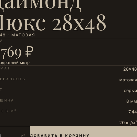
Люкс 28х48
48 · МАТОВАЯ
НА
 769 ₽
вадратный метр
РМАТ
28×48
ЕРХНОСТЬ
матовая
Т
серый
ЛЩИНА
8 мм
К В М²
7.44
20 кг/м²
м²
ДОБАВИТЬ В КОРЗИНУ