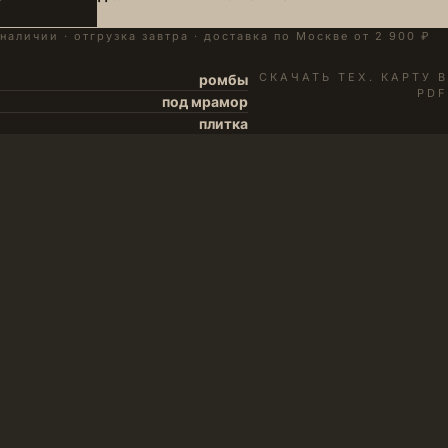
 наличии · отгрузка завтра · доставка по Москве от 2 900 ₽
СКАЧАТЬ ТЕХ. КАРТУ В
ромбы
PDF
под мрамор
плитка