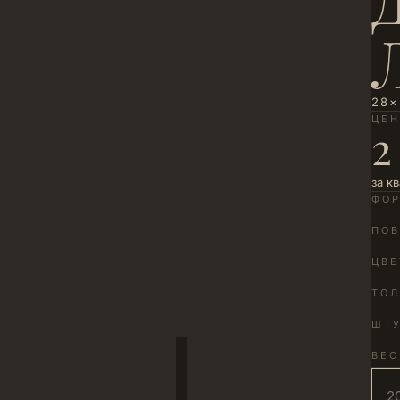
28×
ЦЕ
2
за к
ФО
ПОВ
ЦВЕ
ТО
ШТУ
ВЕС