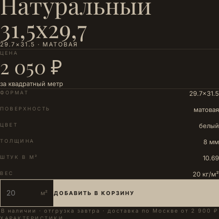
Натуральный
31,5х29,7
29.7×31.5 · МАТОВАЯ
ЦЕНА
2 050 ₽
за квадратный метр
ФОРМАТ
29.7×31.5
ПОВЕРХНОСТЬ
матовая
ЦВЕТ
белый
ТОЛЩИНА
8 мм
ШТУК В М²
10.69
ВЕС
20 кг/м²
м²
ДОБАВИТЬ В КОРЗИНУ
В наличии · отгрузка завтра · доставка по Москве от 2 900 ₽
ХАРАКТЕРИСТИКИ