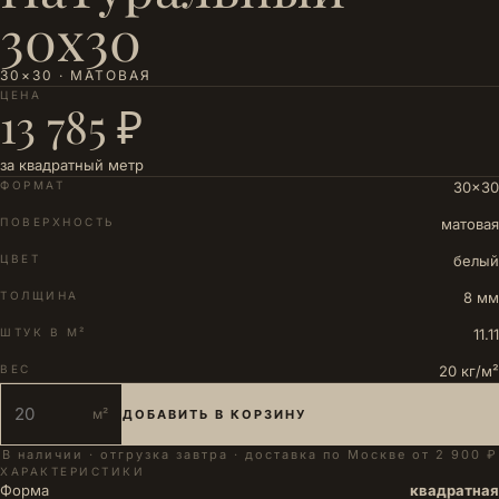
30х30
30×30 · МАТОВАЯ
ЦЕНА
13 785 ₽
за квадратный метр
ФОРМАТ
30×30
ПОВЕРХНОСТЬ
матовая
ЦВЕТ
белый
ТОЛЩИНА
8 мм
ШТУК В М²
11.11
ВЕС
20 кг/м²
м²
ДОБАВИТЬ В КОРЗИНУ
В наличии · отгрузка завтра · доставка по Москве от 2 900 ₽
ХАРАКТЕРИСТИКИ
Форма
квадратная