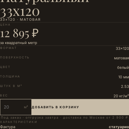
33х120
33×120 · МАТОВАЯ
ЦЕНА
12 895 ₽
за квадратный метр
ФОРМАТ
33×120
ПОВЕРХНОСТЬ
матовая
ЦВЕТ
белый
ТОЛЩИНА
10 мм
ШТУК В М²
2.53
ВЕС
20 кг/м²
м²
ДОБАВИТЬ В КОРЗИНУ
Под заказ · отгрузка завтра · доставка по Москве от 2 900 ₽
ХАРАКТЕРИСТИКИ
Фактура
статуарио