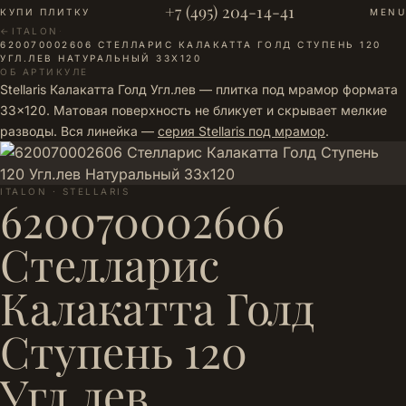
+7 (495) 204-14-41
КУПИ ПЛИТКУ
MENU
←
ITALON
·
620070002606 СТЕЛЛАРИС КАЛАКАТТА ГОЛД СТУПЕНЬ 120
УГЛ.ЛЕВ НАТУРАЛЬНЫЙ 33Х120
ОБ АРТИКУЛЕ
Stellaris Калакатта Голд Угл.лев — плитка под мрамор формата
33×120. Матовая поверхность не бликует и скрывает мелкие
разводы. Вся линейка —
серия Stellaris под мрамор
.
ITALON · STELLARIS
620070002606
Стелларис
Калакатта Голд
Ступень 120
Угл.лев